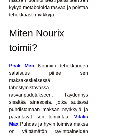
maksan luonnollisesti parantaen sen 
kykyä metaboloida rasvaa ja poistaa 
tehokkaasti myrkkyjä.
Miten Nourix 
toimii?
Peak Men
 Nourixin tehokkuuden 
salaisuus piilee sen 
maksakeskeisessä 
lähestymistavassa 
rasvanpudotukseen. Täydennys 
sisältää ainesosia, jotka auttavat 
puhdistamaan maksan myrkkyjä ja 
parantavat sen toimintaa. 
Vitalis 
Max
 Puhdas ja hyvin toimiva maksa 
on välttämätön ravintoaineiden 