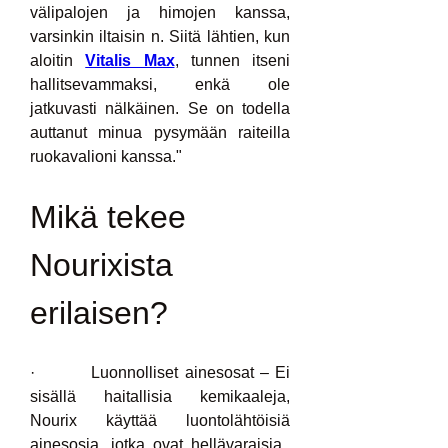
välipalojen ja himojen kanssa, 
varsinkin iltaisin n. Siitä lähtien, kun 
aloitin 
Vitalis Max
, tunnen itseni 
hallitsevammaksi, enkä ole 
jatkuvasti nälkäinen. Se on todella 
auttanut minua pysymään raiteilla 
ruokavalioni kanssa."
Mikä tekee 
Nourixista 
erilaisen?
·         Luonnolliset ainesosat – Ei 
sisällä haitallisia kemikaaleja, 
Nourix käyttää luontolähtöisiä 
ainesosia, jotka ovat hellävaraisia ​​