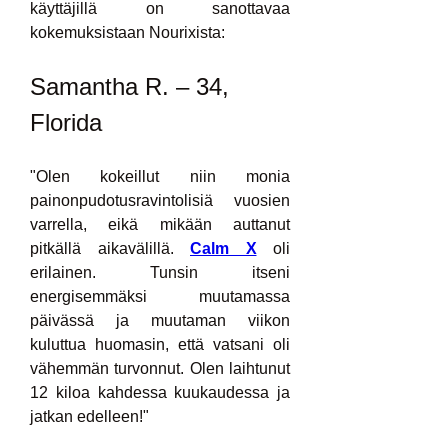
käyttäjillä on sanottavaa 
kokemuksistaan ​​Nourixista:
Samantha R. – 34, 
Florida
"Olen kokeillut niin monia 
painonpudotusravintolisiä vuosien 
varrella, eikä mikään auttanut 
pitkällä aikavälillä. 
Calm X
 oli 
erilainen. Tunsin itseni 
energisemmäksi muutamassa 
päivässä ja muutaman viikon 
kuluttua huomasin, että vatsani oli 
vähemmän turvonnut. Olen laihtunut 
12 kiloa kahdessa kuukaudessa ja 
jatkan edelleen!"