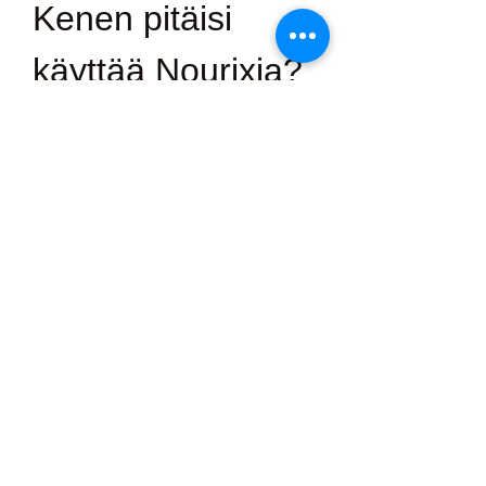
Kenen pitäisi 
käyttää Nourixia?
Nourix on ihanteellinen kaikille, 
jotka:
·         Taistelee vatsan rasvaa, joka 
ei horju
·         Tuntuu usein turvotukselta tai 
hitaalta
·         Sinulla on diagnosoitu 
rasvamaksa tai kohonneet 
maksaentsyymiarvot
·         Haluatko laihtua luonnollisesti 
ilman äärimmäisiä ruokavalioita
·         Oletko kyllästynyt energian 
kaatumiin ja mielialan vaihteluihin