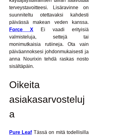
käyttäjäystävällisen tavan saavuttaa 
terveystavoitteesi. Lisäravinne on 
suunniteltu otettavaksi kahdesti 
päivässä makean veden kanssa. 
Force X
 Ei vaadi erityisiä 
valmisteluja, settejä tai 
monimutkaisia ​​rutiineja. Ota vain 
päiväannoksesi johdonmukaisesti ja 
anna Nourixin tehdä raskas nosto 
sisältäpäin.
Oikeita 
asiakasarvosteluj
a
Pure Leaf
 Tässä on mitä todellisilla 