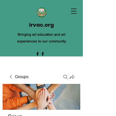
irvac.org
Bringing art education and art
experiences to our community
Groups