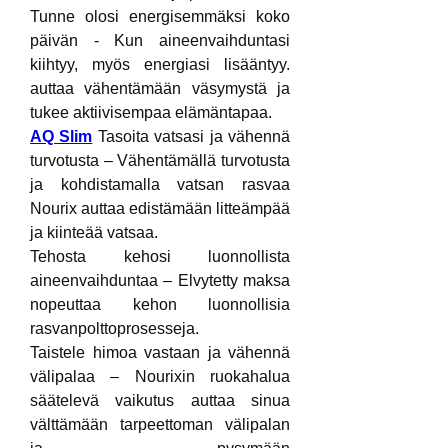
Tunne olosi energisemmäksi koko 
päivän - Kun aineenvaihduntasi 
kiihtyy, myös energiasi lisääntyy. 
auttaa vähentämään väsymystä ja 
tukee aktiivisempaa elämäntapaa.
AQ Slim
 Tasoita vatsasi ja vähennä 
turvotusta – Vähentämällä turvotusta 
ja kohdistamalla vatsan rasvaa 
Nourix auttaa edistämään litteämpää 
ja kiinteää vatsaa.
Tehosta kehosi luonnollista 
aineenvaihduntaa – Elvytetty maksa 
nopeuttaa kehon luonnollisia 
rasvanpolttoprosesseja.
Taistele himoa vastaan ​​ja vähennä 
välipalaa – Nourixin ruokahalua 
säätelevä vaikutus auttaa sinua 
välttämään tarpeettoman välipalan 