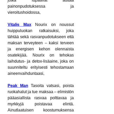
jotka lupaavat auttaa 
painonpudotuksessa ja 
vieroitushoidossa,
Vitalis Max
 Nourix on noussut 
huippuluokan ratkaisuksi, joka 
tähtää sekä rasvanpudotukseen että 
maksan terveyteen – kaksi terveen 
ja energisen kehon olennaista 
osatekijää. Nourix on tehokas 
laihdutus- ja detox-lisäaine, joka on 
suunniteltu erityisesti tehostamaan 
aineenvaihduntaasi,
Peak Man
 Tasoita vatsasi, poista 
ruokahalut ja tue maksaa – elimistön 
pääasiallista rasvaa polttavaa ja 
myrkkyjä poistavaa elintä. 
Ainutlaatuisen koostumuksensa 