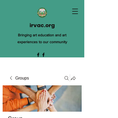
irvac.org
Bringing art education and art
experiences to our community
Groups