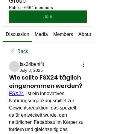
Group
Public
·
6464 members
Join
Discussion
Media
Members
About
Back
fsx24benifit
fsx24benifit
July 8, 2025
Wie sollte FSX24 täglich
eingenommen werden?
FSX24
  ist ein innovatives 
Nahrungsergänzungsmittel zur 
Gewichtsreduktion, das speziell 
dafür entwickelt wurde, den 
natürlichen Fettabbau im Körper zu 
fördern und gleichzeitig das 