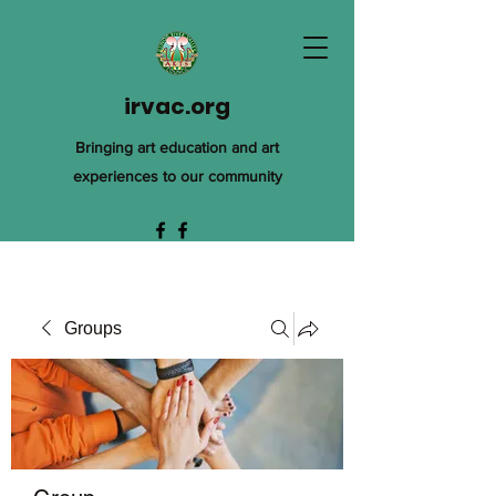
irvac.org
Bringing art education and art
experiences to our community
Groups