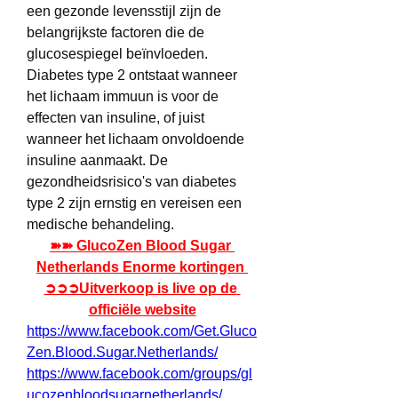
een gezonde levensstijl zijn de 
belangrijkste factoren die de 
glucosespiegel beïnvloeden. 
Diabetes type 2 ontstaat wanneer 
het lichaam immuun is voor de 
effecten van insuline, of juist 
wanneer het lichaam onvoldoende 
insuline aanmaakt. De 
gezondheidsrisico's van diabetes 
type 2 zijn ernstig en vereisen een 
medische behandeling. 
➽➽ GlucoZen Blood Sugar 
Netherlands Enorme kortingen 
➲➲➲Uitverkoop is live op de 
officiële website
https://www.facebook.com/Get.Gluco
Zen.Blood.Sugar.Netherlands/
https://www.facebook.com/groups/gl
ucozenbloodsugarnetherlands/