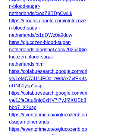
n-blood-sugar-
netherlands/c/oaZ8BDpOwLk
https://groups.google.com/g/glucoze
n-blood-sugar-
netherlands/c/1dDWz0a9duw
https://glucozen-blood-sugar-
netherlands.blogspot.com/2025/08/g
lucozen-blood-sugar-
netherlands.html
https://colab.research.google.com/dri
ve/1eMO73HcJFOa_rW8AxZvfFK4s
nUNb0ysp?usp
https://colab.research.google.com/dri
ve/1JfaOuu6nlg0zHV7i7yJfZXUSb3
bbo7_X?usp
https://eventprime.co/o/glucozenbloo
dsugarnetherlands
https://eventprime.co/o/glucozenbloo