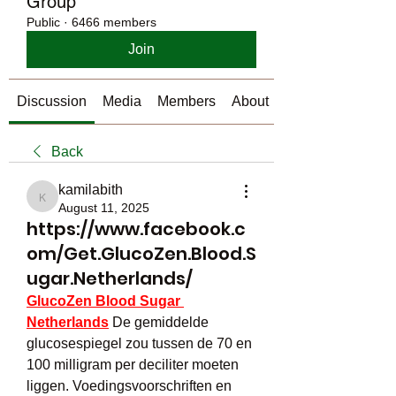
Group
Public
·
6466 members
Join
Discussion
Media
Members
About
Back
kamilabith
kamilabith
August 11, 2025
https://www.facebook.c
om/Get.GlucoZen.Blood.S
ugar.Netherlands/
GlucoZen Blood Sugar 
Netherlands
De gemiddelde 
glucosespiegel zou tussen de 70 en 
100 milligram per deciliter moeten 
liggen. Voedingsvoorschriften en 