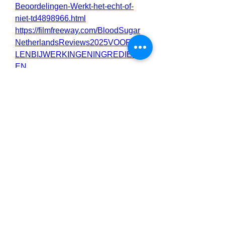
Beoordelingen-Werkt-het-echt-of-
niet-td4898966.html
https://filmfreeway.com/BloodSugar
NetherlandsReviews2025VOORDE
LENBIJWERKINGENINGREDIENT
EN
https://filmfreeway.com/BloodSugar
NetherlandsReviewsIshetdemoeite
waardLeeshetzeker
https://gns3.com/community/discussi
ons/glucozen-blood-sugar-
netherlands-helpt-u-uw-geluk-terug-
te-vinden
https://gns3.com/community/discussi
ons/blood-sugar-netherlands
https://flipbooklets.com/pdfflipbooklet
s/glucozen-blood-sugar-
netherlands-reviews-bijwerkingen-
beste-resultaten-werkt-kopen