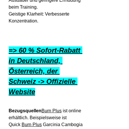
Ausdauer und geringere Ermüdung 
beim Training.
Geistige Klarheit: Verbesserte 
Konzentration.
=> 60 % Sofort-Rabatt 
in Deutschland, 
Österreich, der 
Schweiz -> Offizielle 
Website
Bezugsquellen
Burn Plus
 ist online 
erhältlich. Beispielsweise ist 
Quick 
Burn Plus
 Garcinia Cambogia 