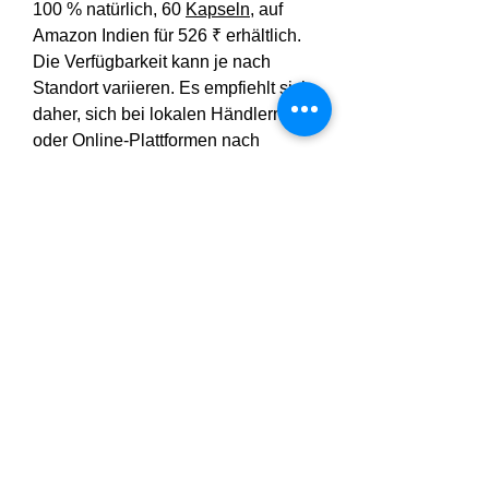
100 % natürlich, 60 
Kapseln
, auf 
Amazon Indien für 526 ₹ erhältlich. 
Die Verfügbarkeit kann je nach 
Standort variieren. Es empfiehlt sich 
daher, sich bei lokalen Händlern 
oder Online-Plattformen nach 
Kaufoptionen zu erkundigen.
https://pro.relayto.com/natures-
therapeutics/burnplus-fat-burning-
formula-promotion-88dtrwzi2gik9
https://online.visual-
paradigm.com/share/book/burn-plus-
24ml55n4kl
https://heyzine.com/flip-
book/986753a911.html
https://nas.io/frank-frey-cbd-uk-
3/challenges/deine-
fettverbrennungsformel-burnplus-de-
at-ch