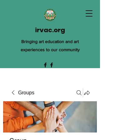
irvac.org
Bringing art education and art
experiences to our community
Groups