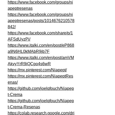
https://www.facebook.com/groups/ni
apeptresenas
https://www.facebook.com/groups/ni
apeptresenas/posts/1014676210578
842/
https://www.facebook.com/share/p/1
AFSdUyzPi/
https://www.italki.com/en/post/eP868
a9N6HL0kMAbR9jb7F
https://www.italki.com/en/post/amVM
AkvyYrR9iQCpo4s6wR
https://mx.pinterest.com/Niapept/
https://mx.pinterest.com/NiapeptRes
enas/
https://github.com/joelqfouch/Niapep
t-Crema
https://github.com/joelqfouch/Niapep
t-Crema-Resenas
https://colab.research.google.com/dri