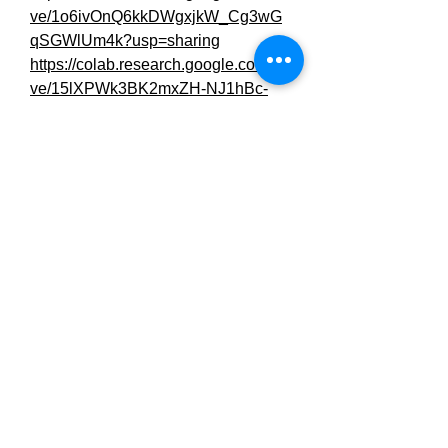
ve/1o6ivOnQ6kkDWgxjkW_Cg3wG
qSGWlUm4k?usp=sharing
https://colab.research.google.com/dri
ve/15lXPWk3BK2mxZH-NJ1hBc-
yYC--5gDb4?usp=sharing
https://colab.research.google.com/dri
ve/11wT5hPR8SLLmzieViYTIf5P7g
OJpmTJT?usp=sharing
0
0
2
Write a comment...
About
Welcome to the group! You can
connect with other members, ge
...
Read more