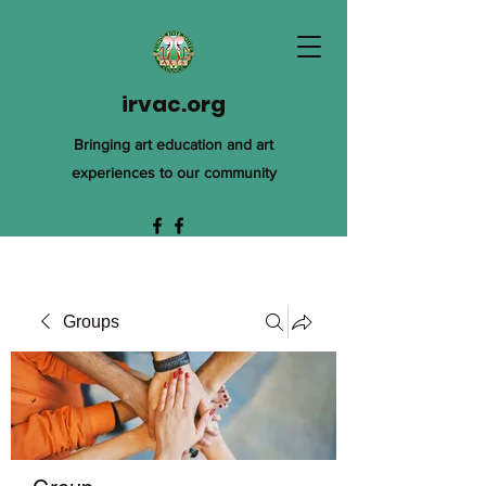
irvac.org
Bringing art education and art
experiences to our community
Groups