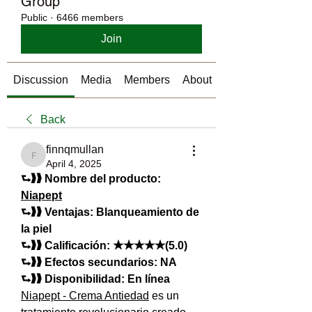
Group
Public
·
6466 members
Join
Discussion
Media
Members
About
Back
finnqmullan
finnqmullan
April 4, 2025
⮑❱❱ Nombre del producto: 
Niapept
⮑❱❱ Ventajas: Blanqueamiento de 
la piel
⮑❱❱ Calificación: ★★★★★(5.0)
⮑❱❱ Efectos secundarios: NA
⮑❱❱ Disponibilidad: En línea
Niapept - Crema Antiedad
 es un 