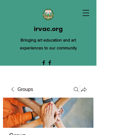
irvac.org
Bringing art education and art
experiences to our community
Groups