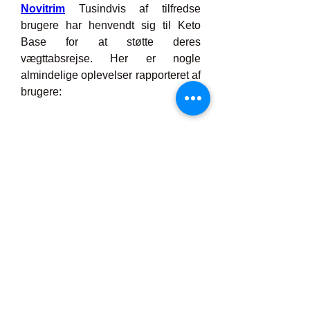
Novitrim
 Tusindvis af tilfredse 
brugere har henvendt sig til Keto 
Base for at støtte deres 
vægttabsrejse. Her er nogle 
almindelige oplevelser rapporteret af 
brugere:
·         Tabte 2-4 kg i den første 
måned
·         Følte mig mindre oppustet og 
mere energisk
·         Reduceret snacks sent om 
aftenen
·         Følte mig mere selvsikker i 
tøjet
·         Forbedret humør og fokus på 
grund af afbalanceret blodsukker