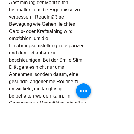
Abstimmung der Mahlzeiten 
beinhalten, um die Ergebnisse zu 
verbessern. Regelmäßige 
Bewegung wie Gehen, leichtes 
Cardio- oder Krafttraining wird 
empfohlen, um die 
Ernährungsumstellung zu ergänzen 
und den Fettabbau zu 
beschleunigen. Bei der Smile Slim 
Diät geht es nicht nur ums 
Abnehmen, sondern darum, eine 
gesunde, angenehme Routine zu 
entwickeln, die langfristig 
beibehalten werden kann. Im 
Gegensatz zu Modediäten, die oft zu 
Jo-Jo-Gewichtsschwankungen 
führen, konzentriert sich die Smile 
Slim Diät auf den Aufbau 
dauerhafter Gewohnheiten und die 