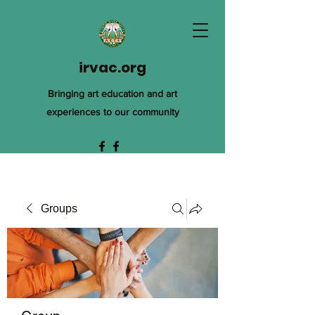
irvac.org
Bringing art education and art
experiences to our community
Groups