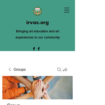
irvac.org
Bringing art education and art
experiences to our community
Groups