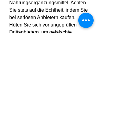
Nahrungsergänzungsmittel. Achten 
Sie stets auf die Echtheit, indem Sie 
bei seriösen Anbietern kaufen. 
Hüten Sie sich vor ungeprüften 
Drittanbietern, um gefälschte 
Chargen zu vermeiden.
👉 Exklusive 
Angebote in 
Deutschland, 
Österreich, Schweiz - 
Gluco Balance 
[Offizielle Website]
Sicherheit & 