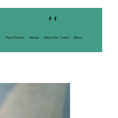
g
Past Events
News
Meet the Team
More