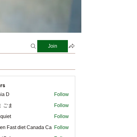
Join
rs
ia D
Follow
ま ごま
Follow
gquiet
Follow
t
en Fast diet Canada Ca
Follow