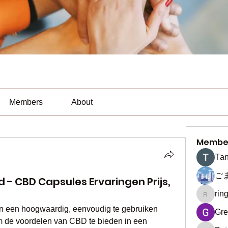
Members
About
Membe
Тan
ご
 - CBD Capsules Ervaringen Prijs,
rin
ringquie
n een hoogwaardig, eenvoudig te gebruiken 
Gre
 de voordelen van CBD te bieden in een 