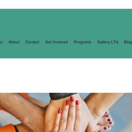
e
About
Contact
Get Involved
Programs
Gallery-LTA
Blo