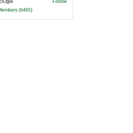
ciOgle
Follow
le
 Members (6465)