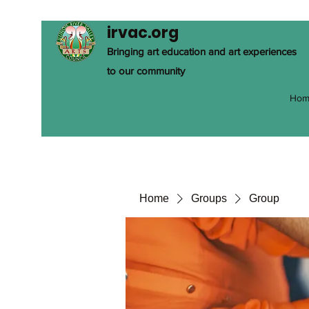
irvac.org
Bringing art education and art experiences
to our community
Hom
Home
Groups
Group