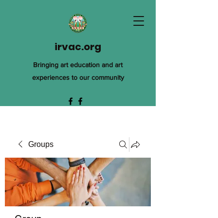
irvac.org
Bringing art education and art
experiences to our community
Groups