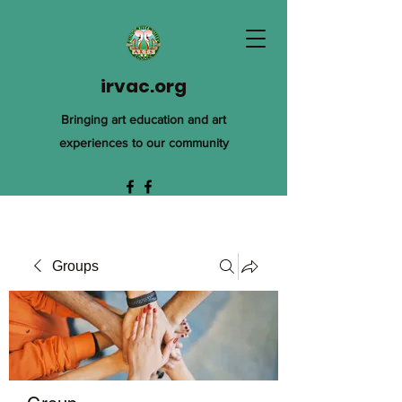
irvac.org
Bringing art education and art
experiences to our community
Groups