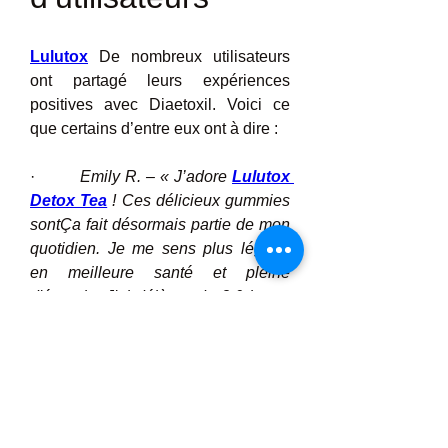
Lulutox
 De nombreux utilisateurs 
ont partagé leurs expériences 
positives avec Diaetoxil. Voici ce 
que certains d’entre eux ont à dire :
·         
Emily R. – « J’adore 
Lulutox 
Detox Tea
 ! Ces délicieux gummies 
sontÇa fait désormais partie de mon 
quotidien. Je me sens plus légère, 
en meilleure santé et pleine 
d'énergie. J'ai déjà perdu 3,6 kg en 
quelques semaines seulement !
·         
Mark T. – « J'étais sceptique 
au début, mais Diaetoxil a dépassé 
mes attentes. Il m'a non seulement 
aidée à perdre du poids, mais m'a 
aussi redonné de l'énergie. Je la 