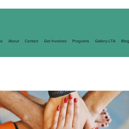
e
About
Contact
Get Involved
Programs
Gallery-LTA
Blo