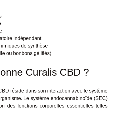
s
e
ue
oratoire indépendant
ts chimiques de synthèse
(huile ou bonbons gélifiés)
onne Curalis CBD ?
s CBD réside dans son interaction avec le système 
organisme. Le système endocannabinoïde (SEC) 
n des fonctions corporelles essentielles telles 