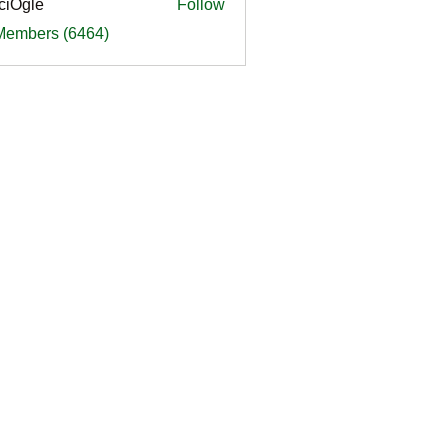
ciOgle
Follow
le
 Members (6464)