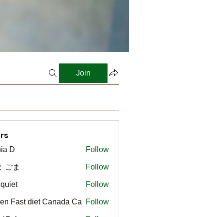
Join
rs
ia D
Follow
ま ごま
Follow
gquiet
Follow
t
en Fast diet Canada Ca
Follow