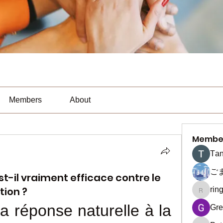
Members
About
Membe
Тan
ご
Est-il vraiment efficace contre le
tion ?
rin
ringquie
a réponse naturelle à la 
Gre