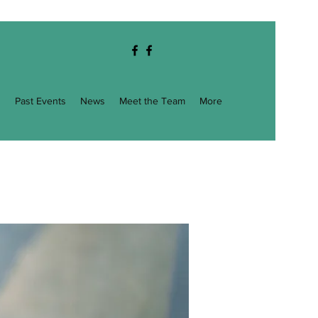
g
Past Events
News
Meet the Team
More