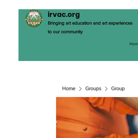
irvac.org
Bringing art education and art experiences
to our community
Hom
Home
Groups
Group