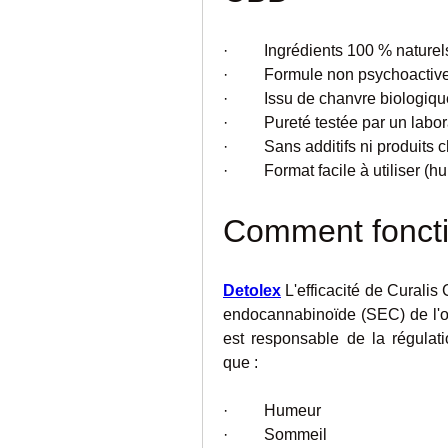
·         Ingrédients 100 % naturel
·         Formule non psychoactiv
·         Issu de chanvre biologiq
·         Pureté testée par un lab
·         Sans additifs ni produi
·         Format facile à utiliser 
Comment foncti
Detolex
 L'efficacité de Curali
endocannabinoïde (SEC) de l'
est responsable de la régulatio
que :
·         Humeur
·         Sommeil