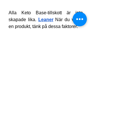
Alla Keto Base-tillskott är inte 
skapade lika. 
Leaner
 När du väljer 
en produkt, tänk på dessa faktorer:
Typ av BHB-salter:
 Leta efter 
produkter med kalcium-, 
magnesium- och natrium-BHB-
salter för ett balanserat 
elektrolytstöd.
Rena ingredienser:
 Undvik 
artificiella sötningsmedel, 
fyllnadsmedel och onödiga 
tillsatser.
Smak och blandbarhet:
 Ett 
kosttillskott du tycker om att 
dricka kommer att vara lättare 
att hålla fast vid på lång sikt.