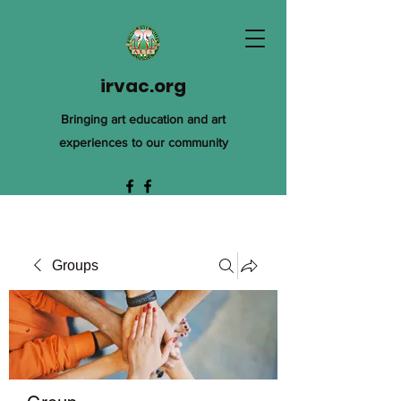
irvac.org
Bringing art education and art
experiences to our community
Groups