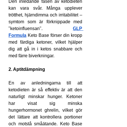
Den inledande fasen av ketodieten 
kan vara svår. Många upplever 
trötthet, hjärndimma och irritabilitet – 
symtom som är förknippade med 
"ketoinfluensan". 
GLP 
Formula
 Keto Base förser din kropp 
med färdiga ketoner, vilket hjälper 
dig att gå in i ketos snabbare och 
med färre biverkningar.
2. Aptitdämpning
En av anledningarna till att 
ketodieten är så effektiv är att den 
naturligt minskar hunger. Ketoner 
har visat sig minska 
hungerhormonet ghrelin, vilket gör 
det lättare att kontrollera portioner 
och motstå småätande. Keto Base 