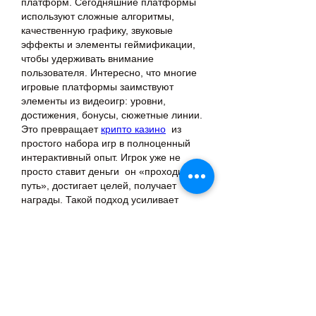
платформ. Сегодняшние платформы 
используют сложные алгоритмы, 
качественную графику, звуковые 
эффекты и элементы геймификации, 
чтобы удерживать внимание 
пользователя. Интересно, что многие 
игровые платформы заимствуют 
элементы из видеоигр: уровни, 
достижения, бонусы, сюжетные линии. 
Это превращает 
крипто казино
  из 
простого набора игр в полноценный 
интерактивный опыт. Игрок уже не 
просто ставит деньги  он «проходит 
путь», достигает целей, получает 
награды. Такой подход усиливает 
вовлечённость и делает процесс 
более многослойным.
Bewerkt
Like
Reageren
About