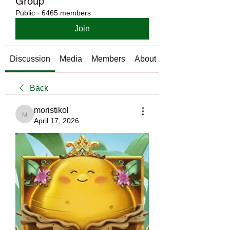
Group
Public
·
6465 members
Join
Discussion
Media
Members
About
Back
moristikol
moristikol
April 17, 2026