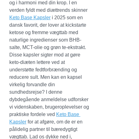
og i harmoni med din krop. I en 
verden fyldt med diættrends skinner 
Keto Base Kapsler
 i 2025 som en 
dansk favorit, der lover at kickstarte 
ketose og fremme vægttab med 
naturlige ingredienser som BHB-
salte, MCT-olie og grøn te-ekstrakt. 
Disse kapsler sigter mod at gøre 
keto-diæten lettere ved at 
understøtte fedtforbrænding og 
reducere sult. Men kan en kapsel 
virkelig forvandle din 
sundhedsrejse? I denne 
dybdegående anmeldelse udforsker 
vi videnskaben, brugeroplevelser og 
praktiske fordele ved 
Keto Base 
Kapsler
 for at afgøre, om de er en 
pålidelig partner til bæredygtigt 
vægttab. Lad os dykke ned i, 