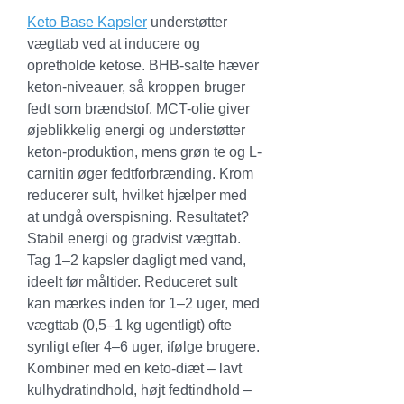
Keto Base Kapsler
 understøtter 
vægttab ved at inducere og 
opretholde ketose. BHB-salte hæver 
keton-niveauer, så kroppen bruger 
fedt som brændstof. MCT-olie giver 
øjeblikkelig energi og understøtter 
keton-produktion, mens grøn te og L-
carnitin øger fedtforbrænding. Krom 
reducerer sult, hvilket hjælper med 
at undgå overspisning. Resultatet? 
Stabil energi og gradvist vægttab.
Tag 1–2 kapsler dagligt med vand, 
ideelt før måltider. Reduceret sult 
kan mærkes inden for 1–2 uger, med 
vægttab (0,5–1 kg ugentligt) ofte 
synligt efter 4–6 uger, ifølge brugere. 
Kombiner med en keto-diæt – lavt 
kulhydratindhold, højt fedtindhold – 