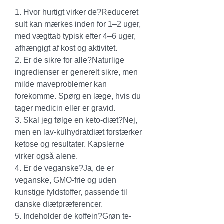
1. Hvor hurtigt virker de?Reduceret 
sult kan mærkes inden for 1–2 uger, 
med vægttab typisk efter 4–6 uger, 
afhængigt af kost og aktivitet.
2. Er de sikre for alle?Naturlige 
ingredienser er generelt sikre, men 
milde maveproblemer kan 
forekomme. Spørg en læge, hvis du 
tager medicin eller er gravid.
3. Skal jeg følge en keto-diæt?Nej, 
men en lav-kulhydratdiæt forstærker 
ketose og resultater. Kapslerne 
virker også alene.
4. Er de veganske?Ja, de er 
veganske, GMO-frie og uden 
kunstige fyldstoffer, passende til 
danske diætpræferencer.
5. Indeholder de koffein?Grøn te-