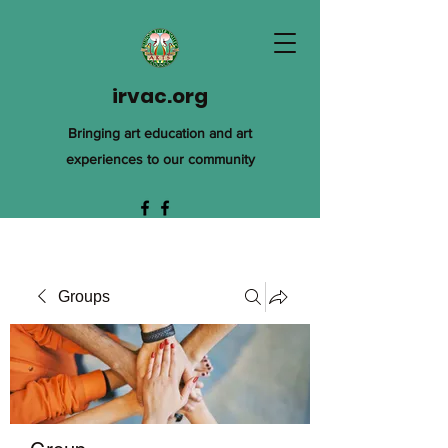
irvac.org
Bringing art education and art
experiences to our community
Groups