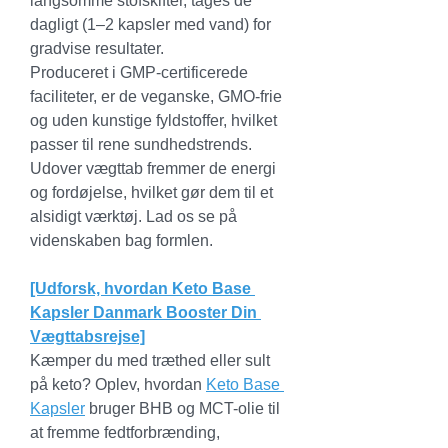
langsomme stofskifter, tages de 
dagligt (1–2 kapsler med vand) for 
gradvise resultater.
Produceret i GMP-certificerede 
faciliteter, er de veganske, GMO-frie 
og uden kunstige fyldstoffer, hvilket 
passer til rene sundhedstrends. 
Udover vægttab fremmer de energi 
og fordøjelse, hvilket gør dem til et 
alsidigt værktøj. Lad os se på 
videnskaben bag formlen.
[Udforsk, hvordan Keto Base 
Kapsler Danmark Booster Din 
Vægttabsrejse]
Kæmper du med træthed eller sult 
på keto? Oplev, hvordan 
Keto Base 
Kapsler
 bruger BHB og MCT-olie til 
at fremme fedtforbrænding, 