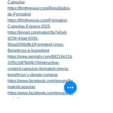
Capsulas
https://filmfreeway.com/Resultados-
de-Formaksil
https://filmfreeway.com/Formaksil-
Capsulas-Espana-2025
https://knowt.com/note/c9a7e6a4-
9238-43dd-8335-
90aa5506dfb1/Formaksil-Usos-
Beneficios-e-Ingredient
https://view.genially.com/68218e31b
32f5c2df7b04b70/interactive-
content-capsulas-formaksil-precio-
beneficios-y-donde-comprar
https://www.facebook.com/groups/for
maksilcapsulas
https://www.facebook.com/groups/for
maksil
https://www.facebook.com/events/11
13567457461307/