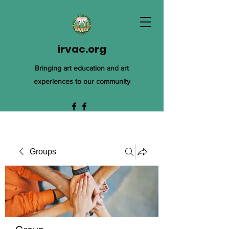
irvac.org
Bringing art education and art
experiences to our community
Groups