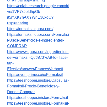
O7Mn5a?usp=sharing
https://colab.research.google.com/dri
ve/1VP7xJoIdhpOb-
jt5mXK7hAXYWnE36xqC?
usp=sharing
https://formaksil.quora.com/
https://formaksil.quora.com/Formaksi
l-Usos-Beneficios-e-Ingredientes-
COMPRAR
https://www.quora.com/Ingredientes-
de-Formaksil-Qu%C3%A9-lo-Hace-
tan-
Efectivo/answer/FrancesVerhoeff
https://eventprime.co/o/Formaksil
https://teeshopper.in/store/Capsulas-
Formaksil-Precio-Beneficios-y-
Donde-Comprar
https://teeshopper.in/store/Formaksil
https://teeshopper.in/store/Formaksil-