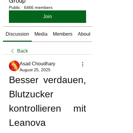
Group
Public
·
6466 members
Join
Discussion
Media
Members
About
Back
Asad Choudhary
August 25, 2025
Besser verdauen, 
Blutzucker 
kontrollieren mit 
Leanova