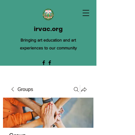
irvac.org
Bringing art education and art
experiences to our community
Groups