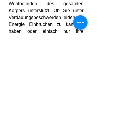
Wohlbefinden des gesamten 
Körpers unterstützt. Ob Sie unter 
Verdauungsbeschwerden leiden, mit 
Energie Einbrüchen zu kämpfen 
haben oder einfach nur Ihre 
Stoffwechsel Gesundheit verbessern 
möchten – Leanova bietet eine 
ganzheitliche, natürliche Lösung. 
Bei regelmäßiger Anwendung und 
einem gesunden Lebensstil kann 
Alpha Edge
 Ihnen helfen, ein neues 
Maß an Vitalität, Klarheit und 
Selbstvertrauen zu erreichen – für 
ein tägliches, von innen heraus 
gestärktes Wohlbefinden.
Klicken Sie auf unsere offiziellen 
Websites: -