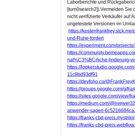
Laborberichte und Rückgabericht
[turn0search2]).Vermeiden Sie de
nicht verifizierte Verkäufer auf
ungetestete Versionen im Umlauf
https://kostenfrankfrey.stck.m
und-Ruhe-fordert
https://experiment.com/project
https://community.bemeapps.com
nat%C3%BCrliche-linderung-vo
https://lookerstudio.google.co
11c9bd93df91
https://devfolio.co/@FrankFrey
https://groups.google.com/g/fr
https://sites.google.com/view/f
https://medium.com/@livewer329
anwender-sagen-6c5216684ca
https://franks-cbd-preis.mystriki
https://franks-cbd-preis.webflow.