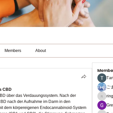
Members
About
Membe
Тan
ご
's CBD
-CBD über das Verdauungssystem. Nach der 
rin
ringquie
BD nach der Aufnahme im Darm in den 
Gre
rt mit dem körpereigenen Endocannabinoid-System 