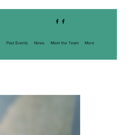
g
Past Events
News
Meet the Team
More