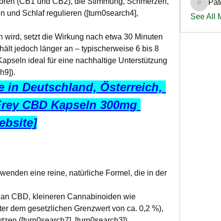
oren (CB1 und CB2), die Stimmung, Schmerzen, 
Pat
PatciOg
und Schlaf regulieren ([turn0search4], 
See All
rd, setzt die Wirkung nach etwa 30 Minuten 
ält jedoch länger an – typischerweise 6 bis 8 
pseln ideal für eine nachhaltige Unterstützung 
h9]).
 in Deutschland, Österreich, 
Frey CBD Kapseln 300mg 
ebsite]
wenden eine reine, natürliche Formel, die in der 
h an CBD, kleineren Cannabinoiden wie 
 dem gesetzlichen Grenzwert von ca. 0,2 %), 
tzen ([turn0search7], [turn0search3]).