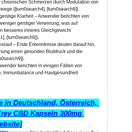
r chronischen Schmerzen durch Modulation von 
ge ([turn0search4], [turn0search9]).
eistige Klarheit – Anwender berichten von 
weniger geistiger Verwirrung, was auf 
in besseres inneres Gleichgewicht 
1], [turn0search6]).
slauf – Erste Erkenntnisse deuten darauf hin, 
ung einen gesunden Blutdruck und die 
n0search9]).
ender berichten in einigen Fällen von 
e, Immunbalance und Hautgesundheit 
 in Deutschland, Österreich, 
Frey CBD Kapseln 300mg 
ebsite]