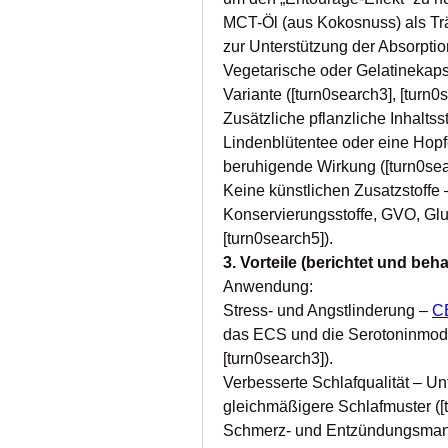
MCT-Öl (aus Kokosnuss) als Träg
zur Unterstützung der Absorption
Vegetarische oder Gelatinekapse
Variante ([turn0search3], [turn0
Zusätzliche pflanzliche Inhaltss
Lindenblütentee oder eine Hopf
beruhigende Wirkung ([turn0sea
Keine künstlichen Zusatzstoffe 
Konservierungsstoffe, GVO, Glut
[turn0search5]).
3. Vorteile (berichtet und beh
Anwendung:
Stress- und Angstlinderung – 
C
das ECS und die Serotoninmodula
[turn0search3]).
Verbesserte Schlafqualität – Unt
gleichmäßigere Schlafmuster ([t
Schmerz- und Entzündungsmanage