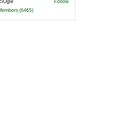
ciOgle
Follow
le
 Members (6465)