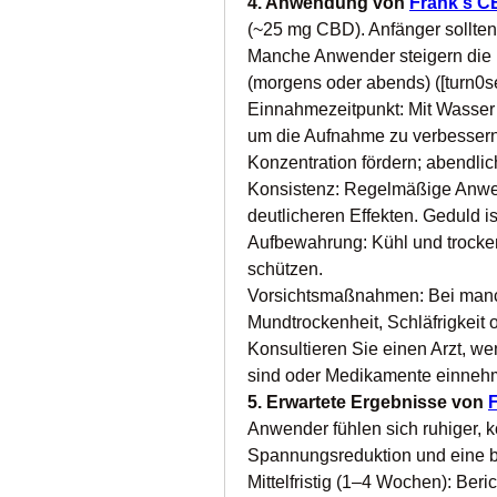
4. Anwendung von 
Frank's 
(~25 mg CBD). Anfänger sollten 
Manche Anwender steigern die D
(morgens oder abends) ([turn0se
Einnahmezeitpunkt: Mit Wasser 
um die Aufnahme zu verbessern
Konzentration fördern; abendli
Konsistenz: Regelmäßige Anwen
deutlicheren Effekten. Geduld is
Aufbewahrung: Kühl und trocken
schützen.
Vorsichtsmaßnahmen: Bei manc
Mundtrockenheit, Schläfrigkeit
Konsultieren Sie einen Arzt, wen
sind oder Medikamente einnehme
5. Erwartete Ergebnisse von 
Anwender fühlen sich ruhiger, ko
Spannungsreduktion und eine 
Mittelfristig (1–4 Wochen): Ber