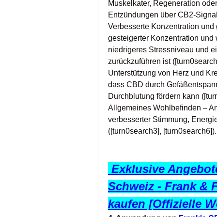
Muskelkater, Regeneration ode
Entzündungen über CB2-Signalwe
Verbesserte Konzentration und g
gesteigerter Konzentration und 
niedrigeres Stressniveau und e
zurückzuführen ist ([turn0search
Unterstützung von Herz und Krei
dass CBD durch Gefäßentspann
Durchblutung fördern kann ([tur
Allgemeines Wohlbefinden – Anw
verbesserter Stimmung, Energi
([turn0search3], [turn0search6]).
 Exklusive Angebote
Schweiz - Frank & 
kaufen [Offizielle W