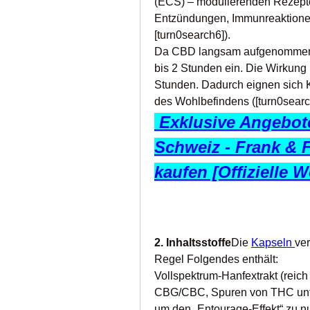
(ECS) – modulierenden Rezept
Entzündungen, Immunreaktionen 
[turn0search6]).
Da CBD langsam aufgenommen wi
bis 2 Stunden ein. Die Wirkung h
Stunden. Dadurch eignen sich Ka
des Wohlbefindens ([turn0searc
 Exklusive Angebote
Schweiz - Frank & 
kaufen [Offizielle W
2. Inhaltsstoffe
Die 
Kapseln 
ver
Regel Folgendes enthält:
Vollspektrum-Hanfextrakt (reic
CBG/CBC, Spuren von THC unter
um den „Entourage-Effekt“ zu nu