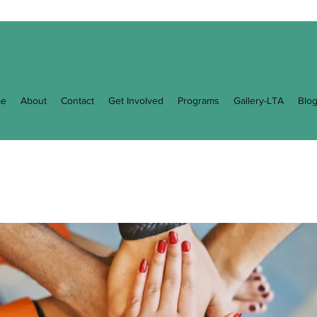
e
About
Contact
Get Involved
Programs
Gallery-LTA
Blo