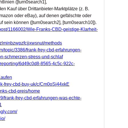
linien ([turn0search1], 
n Kauf über Drittanbieter-Marktplätze (z. B. 
 Amazon oder eBay), auf denen gefälschte oder 
 sein können ([turn0search2], [turn0search10]).
e/post/1166002/Wie-Franks-CBD-geistige-Klarheit-
s/zlminbzwpzfcjjxwsnut/methods
/topic/3386/frank-frey-cbd-erfahrungen-
n-schmerzen-stress-und-schlaf
m/reporting/6d49c0d8-8565-4c5c-922c-
Kaufen
ank-frey-cbd-buy-uk/c/Cm0oSj44xkE
ranks-cbd-preis/home
/frank-frey-cbd-erfahrungen-was-echte-
1
ngly.com/
io/