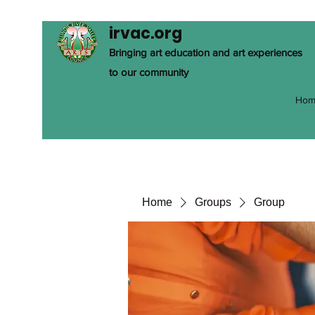
irvac.org
Bringing art education and art experiences
to our community
Hom
Home
Groups
Group