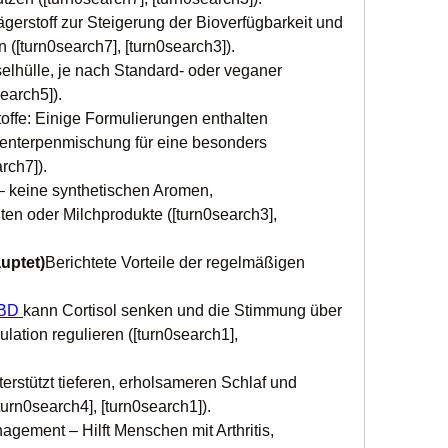
erstoff zur Steigerung der Bioverfügbarkeit und 
 ([turn0search7], [turn0search3]).
lhülle, je nach Standard- oder veganer 
search5]).
toffe: Einige Formulierungen enthalten 
enterpenmischung für eine besonders 
rch7]).
– keine synthetischen Aromen, 
en oder Milchprodukte ([turn0search3], 
auptet)
Berichtete Vorteile der regelmäßigen 
BD 
kann Cortisol senken und die Stimmung über 
tion regulieren ([turn0search1], 
erstützt tieferen, erholsameren Schlaf und 
urn0search4], [turn0search1]).
ment – Hilft Menschen mit Arthritis, 