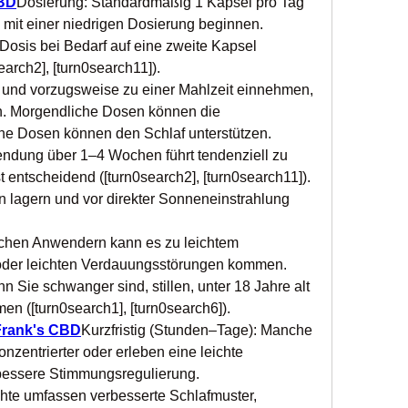
CBD
Dosierung: Standardmäßig 1 Kapsel pro Tag 
mit einer niedrigen Dosierung beginnen. 
osis bei Bedarf auf eine zweite Kapsel 
arch2], [turn0search11]).
und vorzugsweise zu einer Mahlzeit einnehmen, 
. Morgendliche Dosen können die 
che Dosen können den Schlaf unterstützen.
dung über 1–4 Wochen führt tendenziell zu 
t entscheidend ([turn0search2], [turn0search11]).
 lagern und vor direkter Sonneneinstrahlung 
hen Anwendern kann es zu leichtem 
 oder leichten Verdauungsstörungen kommen. 
n Sie schwanger sind, stillen, unter 18 Jahre alt 
n ([turn0search1], [turn0search6]).
Frank's CBD
Kurzfristig (Stunden–Tage): Manche 
nzentrierter oder erleben eine leichte 
bessere Stimmungsregulierung.
ichte umfassen verbesserte Schlafmuster, 