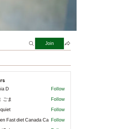
Join
rs
ia D
Follow
ま ごま
Follow
gquiet
Follow
t
en Fast diet Canada Ca
Follow