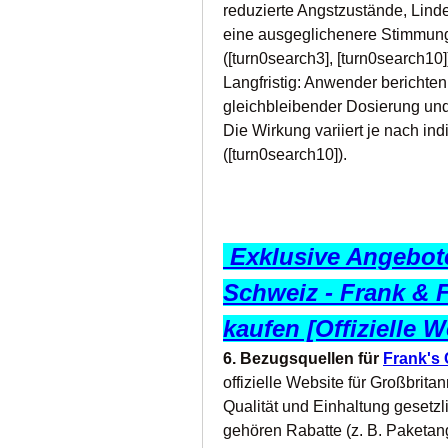
reduzierte Angstzustände, Lind
eine ausgeglichenere Stimmung 
([turn0search3], [turn0search10]
Langfristig: Anwender berichten
gleichbleibender Dosierung und
Die Wirkung variiert je nach ind
([turn0search10]).
 Exklusive Angebote
Schweiz - Frank & 
kaufen [Offizielle W
6. Bezugsquellen für 
Frank's
offizielle Website für Großbrita
Qualität und Einhaltung gesetzl
gehören Rabatte (z. B. Paketange