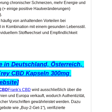
erung chronischer Schmerzen, mehr Energie und 
(+ einige positive Hautveränderungen) 
).
 häufig von anhaltenden Vorteilen bei 
 in Kombination mit einem gesunden Lebensstil. 
ividuellem Stoffwechsel und Empfindlichkeit 
 in Deutschland, Österreich, 
Frey CBD Kapseln 300mg 
ebsite]
 CBD
Frank's CBD
 wird ausschließlich über die 
nnien und Europa verkauft, wodurch Authentizität, 
icher Vorschriften gewährleistet werden. Dazu 
bote wie „Buy-2-Get-1“), verifizierte 