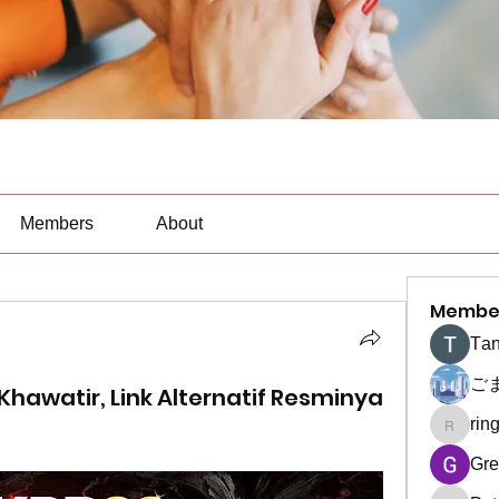
Members
About
Membe
Тan
ご
hawatir, Link Alternatif Resminya
rin
ringquie
Gre