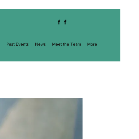
g
Past Events
News
Meet the Team
More