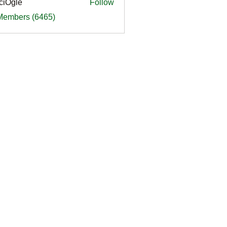
ciOgle
Follow
le
 Members (6465)