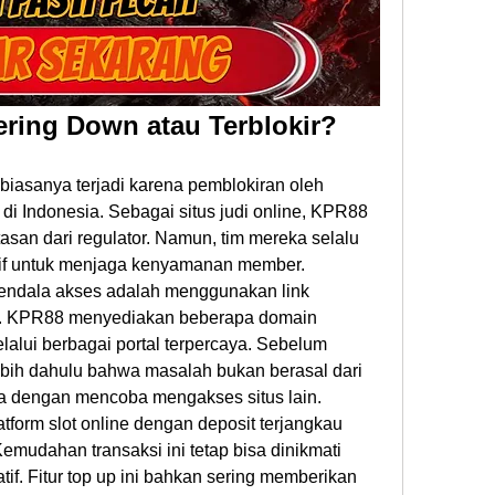
ring Down atau Terblokir?
iasanya terjadi karena pemblokiran oleh 
 di Indonesia. Sebagai situs judi online, KPR88 
an dari regulator. Namun, tim mereka selalu 
atif untuk menjaga kenyamanan member.
endala akses adalah menggunakan link 
tif. KPR88 menyediakan beberapa domain 
alui berbagai portal terpercaya. Sebelum 
lebih dahulu bahwa masalah bukan berasal dari 
da dengan mencoba mengakses situs lain.
atform slot online dengan deposit terjangkau 
emudahan transaksi ini tetap bisa dinikmati 
if. Fitur top up ini bahkan sering memberikan 