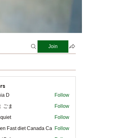
Join
rs
ia D
Follow
ま ごま
Follow
gquiet
Follow
t
en Fast diet Canada Ca
Follow