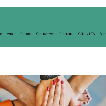
e
About
Contact
Get Involved
Programs
Gallery-LTA
Blo