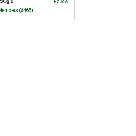
ciOgle
Follow
le
 Members (6465)