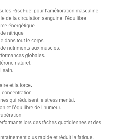
?
ules RiseFuel pour l'amélioration masculine 
le de la circulation sanguine, l'équilibre 
tème énergétique.
de nitrique
ne dans tout le corps.
t de nutriments aux muscles.
erformances globales.
térone naturel.
l sain.
ire et la force.
a concentration.
nes qui réduisent le stress mental.
on et l'équilibre de l'humeur.
cupération.
erformants lors des tâches quotidiennes et des 
ntraînement plus rapide et réduit la fatigue.