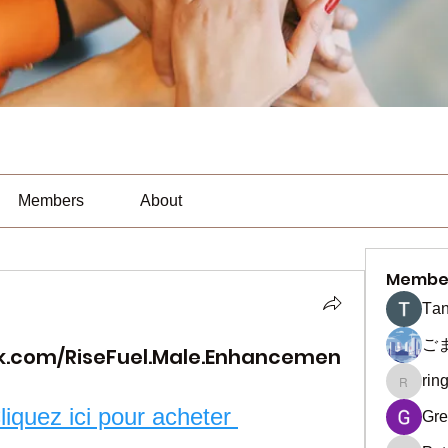
Members
About
Membe
Тan
ご
k.com/RiseFuel.Male.Enhancemen
rin
ringquie
iquez ici pour acheter 
Gre