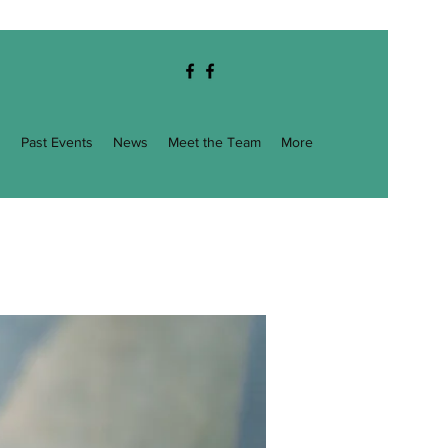
g
Past Events
News
Meet the Team
More