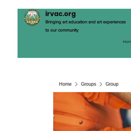
irvac.org
Bringing art education and art experiences
to our community
Hom
Home
Groups
Group