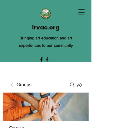
irvac.org
Bringing art education and art
experiences to our community
Groups