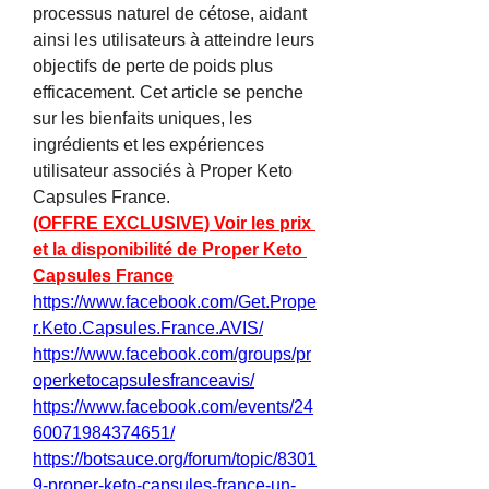
processus naturel de cétose, aidant 
ainsi les utilisateurs à atteindre leurs 
objectifs de perte de poids plus 
efficacement. Cet article se penche 
sur les bienfaits uniques, les 
ingrédients et les expériences 
utilisateur associés à Proper Keto 
Capsules France.
(OFFRE EXCLUSIVE) Voir les prix 
et la disponibilité de Proper Keto 
Capsules France
https://www.facebook.com/Get.Prope
r.Keto.Capsules.France.AVIS/
https://www.facebook.com/groups/pr
operketocapsulesfranceavis/
https://www.facebook.com/events/24
60071984374651/
https://botsauce.org/forum/topic/8301
9-proper-keto-capsules-france-un-