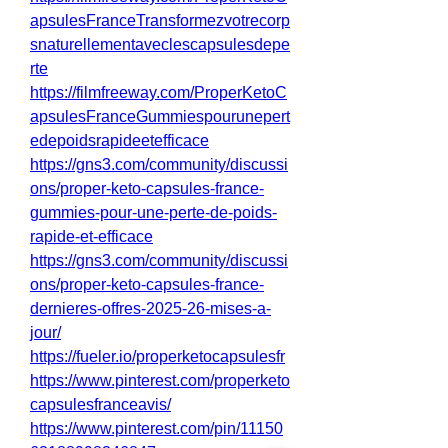
apsulesFranceTransformezvotrecorp
snaturellementaveclescapsulesdepe
rte
https://filmfreeway.com/ProperKetoC
apsulesFranceGummiespourunepert
edepoidsrapideetefficace
https://gns3.com/community/discussi
ons/proper-keto-capsules-france-
gummies-pour-une-perte-de-poids-
rapide-et-efficace
https://gns3.com/community/discussi
ons/proper-keto-capsules-france-
dernieres-offres-2025-26-mises-a-
jour/
https://fueler.io/properketocapsulesfr
https://www.pinterest.com/properketo
capsulesfranceavis/
https://www.pinterest.com/pin/11150