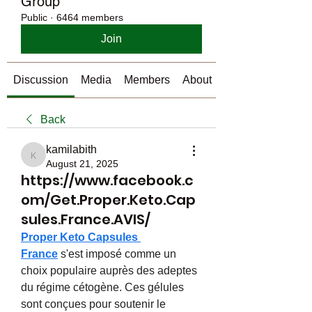
Group
Public
·
6464 members
Join
Discussion
Media
Members
About
Back
kamilabith
kamilabith
August 21, 2025
https://www.facebook.c
om/Get.Proper.Keto.Cap
sules.France.AVIS/
Proper Keto Capsules 
France
 s'est imposé comme un 
choix populaire auprès des adeptes 
du régime cétogène. Ces gélules 
sont conçues pour soutenir le 