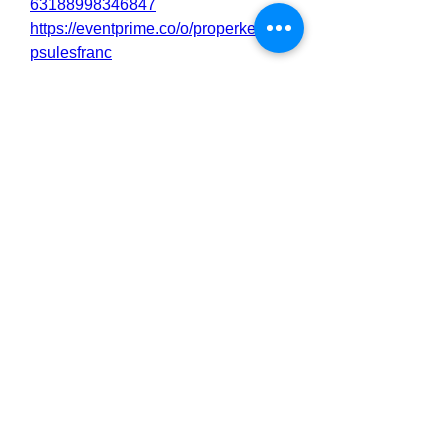
63188998346847
https://eventprime.co/o/properketoca
psulesfranc
https://eventprime.co/o/properketoca
psulesfranceavisorder
https://properketocapsulesfranceavis
.quora.com/
https://medium.com/@properketocap
sulesfranceoffer/proper-keto-
capsules-france-transformez-votre-
corps-naturellement-avec-les-
capsules-de-perte-de-f38b8dfa645a
https://medium.com/@properketocap
sulesfranceoffer/proper-keto-
capsules-france-gomme-perdante-
ou-compl%C3%A9ment-
l%C3%A9gitime-ddd157757024
https://flipbooklets.com/pdfflipbooklet
s/proper-keto-capsules-france-pour-