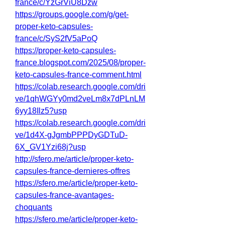
france/c/YzGrViU8Dzw
https://groups.google.com/g/get-
proper-keto-capsules-
france/c/SyS2fV5aPoQ
https://proper-keto-capsules-
france.blogspot.com/2025/08/proper-
keto-capsules-france-comment.html
https://colab.research.google.com/dri
ve/1qhWGYy0md2veLm8x7dPLnLM
6yy18Ilz5?usp
https://colab.research.google.com/dri
ve/1d4X-gJgmbPPPDyGDTuD-
6X_GV1Yzi68j?usp
http://sfero.me/article/proper-keto-
capsules-france-dernieres-offres
https://sfero.me/article/proper-keto-
capsules-france-avantages-
choquants
https://sfero.me/article/proper-keto-