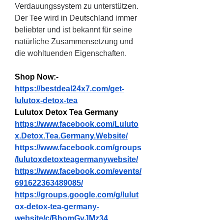
Verdauungssystem zu unterstützen. 
Der Tee wird in Deutschland immer 
beliebter und ist bekannt für seine 
natürliche Zusammensetzung und 
die wohltuenden Eigenschaften.
Shop Now:-
https://bestdeal24x7.com/get-
lulutox-detox-tea
Lulutox Detox Tea Germany
https://www.facebook.com/Luluto
x.Detox.Tea.Germany.Website/
https://www.facebook.com/groups
/lulutoxdetoxteagermanywebsite/
https://www.facebook.com/events/
691622363489085/
https://groups.google.com/g/lulut
ox-detox-tea-germany-
website/c/BhomGvJMz34