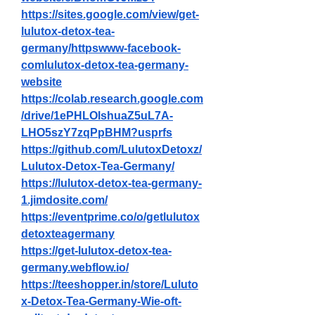
https://sites.google.com/view/get-
lulutox-detox-tea-
germany/httpswww-facebook-
comlulutox-detox-tea-germany-
website
https://colab.research.google.com
/drive/1ePHLOlshuaZ5uL7A-
LHO5szY7zqPpBHM?usprfs
https://github.com/LulutoxDetoxz/
Lulutox-Detox-Tea-Germany/
https://lulutox-detox-tea-germany-
1.jimdosite.com/
https://eventprime.co/o/getlulutox
detoxteagermany
https://get-lulutox-detox-tea-
germany.webflow.io/
https://teeshopper.in/store/Luluto
x-Detox-Tea-Germany-Wie-oft-