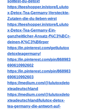
solltest-du-detoxt
https://teeshopper.in/store/Luluto
x-Detox-Tea-Germany-Versteckte-
Zutaten-die-du-lieben-wirst
https://teeshopper.in/store/Luluto
x-Detox-Tea-Germany-Ein-
ganzheitlicher-Ansatz-f%C3%BCr-
deinen-K%C3%B6rper
https://in.pinterest.com/getlulutox
detoxteagermany/
https://in.pinterest.com/pin/868983
690610992602
https://in.pinterest.com/pin/868983
690610992603
https://medium.com/@lulutoxdeto
xteadeutschland
https://medium.com/@lulutoxdeto
xteadeutschland/lulutox-detox-
tea-germany-die-antwort-auf-