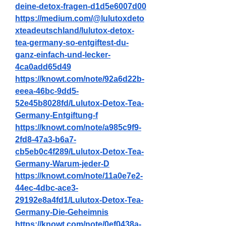
deine-detox-fragen-d1d5e6007d00
https://medium.com/@lulutoxdeto
xteadeutschland/lulutox-detox-
tea-germany-so-entgiftest-du-
ganz-einfach-und-lecker-
4ca0add65d49
https://knowt.com/note/92a6d22b-
eeea-46bc-9dd5-
52e45b8028fd/Lulutox-Detox-Tea-
Germany-Entgiftung-f
https://knowt.com/note/a985c9f9-
2fd8-47a3-b6a7-
cb5eb0c4f289/Lulutox-Detox-Tea-
Germany-Warum-jeder-D
https://knowt.com/note/11a0e7e2-
44ec-4dbc-ace3-
29192e8a4fd1/Lulutox-Detox-Tea-
Germany-Die-Geheimnis
https://knowt.com/note/0ef0438a-