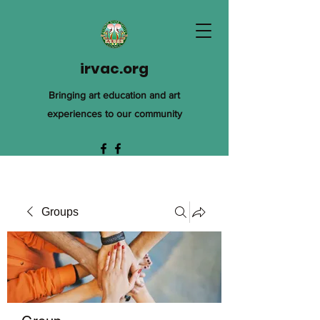
irvac.org
Bringing art education and art
experiences to our community
Groups