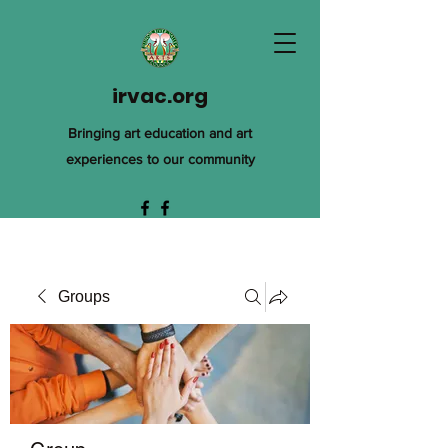
irvac.org
Bringing art education and art
experiences to our community
Groups