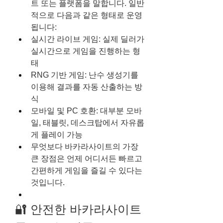
트 또는 플랫폼을 말합니다. 일반
적으로 다음과 같은 형태로 운영
됩니다:
실시간 라이브 게임: 실제 딜러가 
실시간으로 게임을 진행하는 형
태
RNG 기반 게임: 난수 생성기를 
이용해 결과를 자동 산출하는 방
식
모바일 및 PC 호환: 대부분 모바
일, 태블릿, 데스크탑에서 자유롭
게 플레이 가능
무엇보다 바카라사이트의 가장 
큰 장점은 언제 어디서든 빠르고 
간편하게 게임을 즐길 수 있다는 
것입니다.
🔐 안전한 바카라사이트