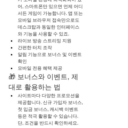
어, 스마트폰만 있으면 언제 어디
서든 게임이 가능합니다. 앱 또는 
모바일 브라우저 접속만으로도 
데스크탑과 동일한 인터페이스
와 기능을 사용할 수 있죠.
라이브 방송 스트리밍 지원
간편한 터치 조작
알림 기능으로 보너스 및 이벤트 
확인
모바일 전용 혜택 제공
🎁 보너스와 이벤트, 제
대로 활용하는 법
사이트마다 다양한 프로모션을 
제공합니다. 신규 가입자 보너스, 
첫 입금 보너스, 캐시백 이벤트 
등은 적극 활용할 수 있습니다. 
단, 조건을 반드시 확인하세요.