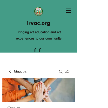
irvac.org
Bringing art education and art
experiences to our community
Groups