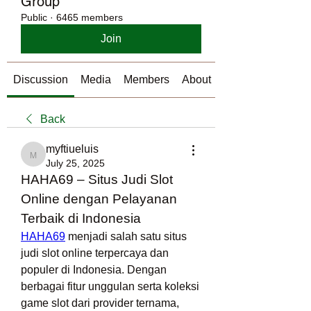
Group
Public
·
6465 members
Join
Discussion
Media
Members
About
Back
myftiueluis
myftiueluis
July 25, 2025
HAHA69 – Situs Judi Slot 
Online dengan Pelayanan 
Terbaik di Indonesia
HAHA69
 menjadi salah satu situs 
judi slot online terpercaya dan 
populer di Indonesia. Dengan 
berbagai fitur unggulan serta koleksi 
game slot dari provider ternama, 