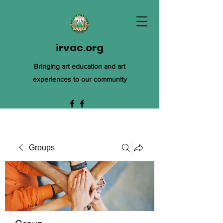
irvac.org
Bringing art education and art
experiences to our community
Groups