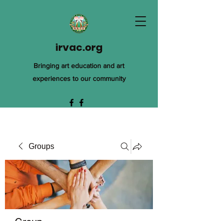
irvac.org
Bringing art education and art
experiences to our community
Groups