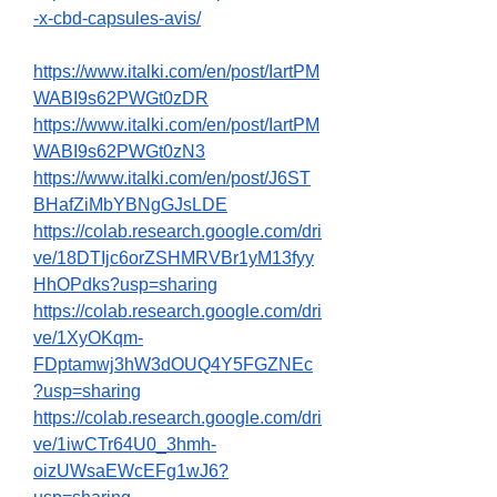
-x-cbd-capsules-avis/
https://www.italki.com/en/post/IartPM
WABI9s62PWGt0zDR
https://www.italki.com/en/post/IartPM
WABI9s62PWGt0zN3
https://www.italki.com/en/post/J6ST
BHafZiMbYBNgGJsLDE
https://colab.research.google.com/dri
ve/18DTIjc6orZSHMRVBr1yM13fyy
HhOPdks?usp=sharing
https://colab.research.google.com/dri
ve/1XyOKqm-
FDptamwj3hW3dOUQ4Y5FGZNEc
?usp=sharing
https://colab.research.google.com/dri
ve/1iwCTr64U0_3hmh-
oizUWsaEWcEFg1wJ6?