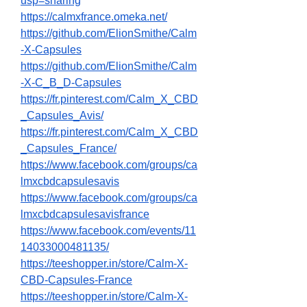
usp=sharing
https://calmxfrance.omeka.net/
https://github.com/ElionSmithe/Calm
-X-Capsules
https://github.com/ElionSmithe/Calm
-X-C_B_D-Capsules
https://fr.pinterest.com/Calm_X_CBD
_Capsules_Avis/
https://fr.pinterest.com/Calm_X_CBD
_Capsules_France/
https://www.facebook.com/groups/ca
lmxcbdcapsulesavis
https://www.facebook.com/groups/ca
lmxcbdcapsulesavisfrance
https://www.facebook.com/events/11
14033000481135/
https://teeshopper.in/store/Calm-X-
CBD-Capsules-France
https://teeshopper.in/store/Calm-X-