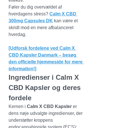
effektiv.
Føler du dig overvældet af 
hverdagens stress? 
Calm X CBD 
300mg Capsules DK
 kan være et 
skridt mod en mere afbalanceret 
hverdag.
[Udforsk fordelene ved Calm X 
CBD Kapsler Danmark – besøg 
den officielle hjemmeside for mere 
information!]
Ingredienser i Calm X 
CBD Kapsler og deres 
fordele
Kernen i 
Calm X CBD Kapsler
 er 
dens nøje udvalgte ingredienser, der 
understøtter kroppens 
endocannabinoide system (ECS):