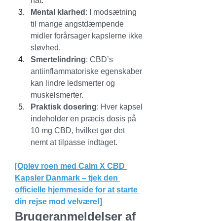
nat.
Mental klarhed
: I modsætning 
til mange angstdæmpende 
midler forårsager kapslerne ikke 
sløvhed.
Smertelindring
: CBD’s 
antiinflammatoriske egenskaber 
kan lindre ledsmerter og 
muskelsmerter.
Praktisk dosering
: Hver kapsel 
indeholder en præcis dosis på 
10 mg CBD, hvilket gør det 
nemt at tilpasse indtaget.
[Oplev roen med Calm X CBD 
Kapsler Danmark – tjek den 
officielle hjemmeside for at starte 
din rejse mod velvære!]
Brugeranmeldelser af 