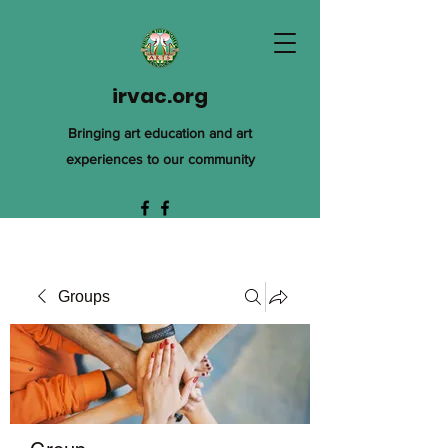
irvac.org
Bringing art education and art
experiences to our community
Groups