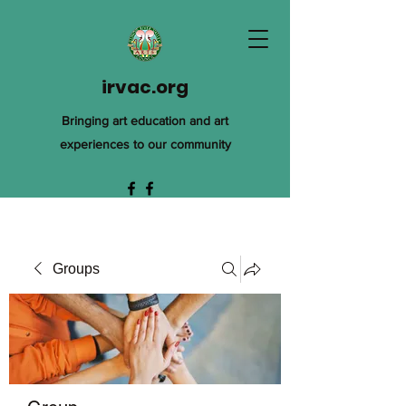
irvac.org
Bringing art education and art
experiences to our community
Groups