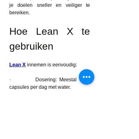
je doelen sneller en veiliger te 
bereiken.
Hoe Lean X te 
gebruiken
Lean X
 innemen is eenvoudig:
·         Dosering: Meestal twee 
capsules per dag met water.
·         Tijdstip: Voor het beste 
resultaat, neem één capsule 's 
ochtends en één in de vroege 
middag.
·         Leefstijl: Voor optimale 
voordelen, combineer met een 