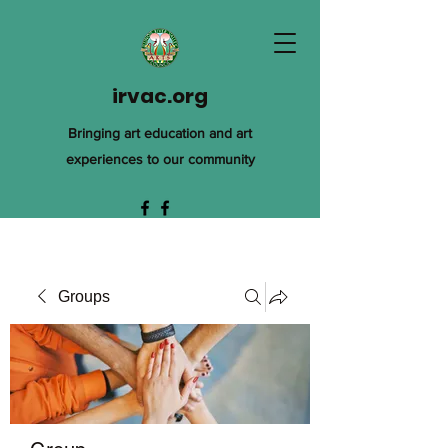
irvac.org
Bringing art education and art
experiences to our community
Groups