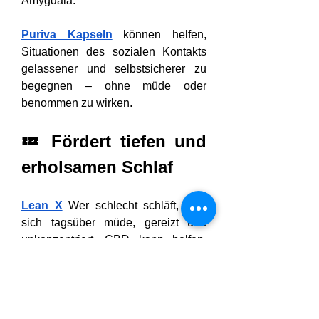
Amygdala.
Puriva Kapseln
 können helfen, 
Situationen des sozialen Kontakts 
gelassener und selbstsicherer zu 
begegnen – ohne müde oder 
benommen zu wirken.
💤 Fördert tiefen und 
erholsamen Schlaf
Lean X
 Wer schlecht schläft, fühlt 
sich tagsüber müde, gereizt und 
unkonzentriert. CBD kann helfen, 
den natürlichen 
Schlaf-Wach-
Rhythmus
 zu stabilisieren, die 
Einschlafzeit zu verkürzen und 
nächtliches Aufwachen zu 