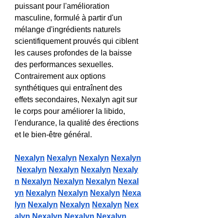
puissant pour l'amélioration 
masculine, formulé à partir d'un 
mélange d'ingrédients naturels 
scientifiquement prouvés qui ciblent 
les causes profondes de la baisse 
des performances sexuelles. 
Contrairement aux options 
synthétiques qui entraînent des 
effets secondaires, Nexalyn agit sur 
le corps pour améliorer la libido, 
l'endurance, la qualité des érections 
et le bien-être général.
Nexalyn
Nexalyn
Nexalyn
Nexalyn
Nexalyn
Nexalyn
Nexalyn
Nexaly
n
Nexalyn
Nexalyn
Nexalyn
Nexal
yn
Nexalyn
Nexalyn
Nexalyn
Nexa
lyn
Nexalyn
Nexalyn
Nexalyn
Nex
alyn
Nexalyn
Nexalyn
Nexalyn