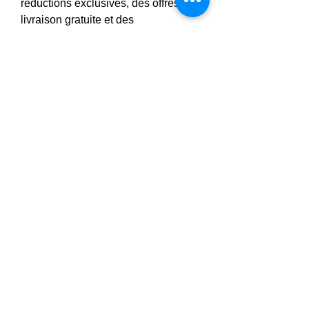
réductions exclusives, des offres de 
livraison gratuite et des 
abonnements pour les utilisateurs 
réguliers.
0
0
2
Write a comment...
About
Welcome to the group! You can
connect with other members, ge
...
Read more
Members
Тania D
Follow