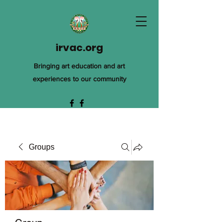
irvac.org
Bringing art education and art
experiences to our community
Groups