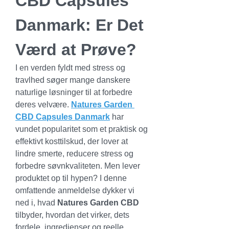
CBD Capsules 
Danmark: Er Det 
Værd at Prøve?
I en verden fyldt med stress og 
travlhed søger mange danskere 
naturlige løsninger til at forbedre 
deres velvære. 
Natures Garden 
CBD Capsules Danmark
 har 
vundet popularitet som et praktisk og 
effektivt kosttilskud, der lover at 
lindre smerte, reducere stress og 
forbedre søvnkvaliteten. Men lever 
produktet op til hypen? I denne 
omfattende anmeldelse dykker vi 
ned i, hvad 
Natures Garden CBD
tilbyder, hvordan det virker, dets 
fordele, ingredienser og reelle 