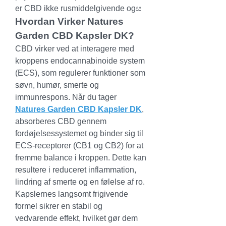
er CBD ikke rusmiddelgivende ogස‍‍‍‍‍‍‍‍‍‍‍‍‍‍‍‍‍‍‍‍‍‍‍‍‍‍‍‍‍‍‍‍‍‍‍‍‍‍‍‍‍‍‍‍‍‍‍‍‍‍‍‍‍‍‍‍‍‍‍‍‍‍‍‍‍‍‍‍‍‍‍‍‍‍‍‍‍‍‍‍‍‍‍‍‍‍‍‍‍‍‍‍‍‍‍‍‍‍‍‍‍‍‍‍‍‍‍‍‍‍‍‍‍‍‍‍‍‍‍‍‍‍‍‍‍‍‍‍‍‍‍‍‍‍‍‍‍‍‍‍‍‍‍‍‍‍‍‍‍‍‍‍‍‍‍‍‍‍‍‍‍‍‍‍‍‍‍‍‍‍‍‍‍‍‍‍‍‍‍‍‍‍‍‍‍‍‍‍‍‍‍‍‍‍‍‍‍‍‍‍‍‍‍‍‍‍‍‍‍‍‍‍‍‍‍‍‍‍‍‍‍‍‍‍‍‍‍‍‍‍‍‍‍‍‍‍‍‍‍‍‍‍‍‍‍‍‍‍‍‍‍‍‍‍‍‍‍‍‍‍‍‍‍‍‍‍‍‍‍‍‍‍‍‍‍‍‍‍‍‍‍‍‍‍‍‍‍‍‍‍‍‍‍‍‍‍‍‍‍‍‍‍‍‍‍‍‍‍‍‍‍‍‍‍‍‍‍‍‍‍‍‍‍‍‍‍‍‍‍‍‍‍‍‍‍‍‍‍‍‍‍‍‍‍‍‍‍‍‍‍‍‍‍‍‍‍‍‍‍‍‍‍‍‍‍‍‍‍‍‍‍‍‍‍‍‍‍‍‍‍‍‍‍‍‍‍‍‍‍‍‍‍‍‍‍‍‍‍‍‍‍‍‍‍‍‍‍‍‍‍‍‍‍‍‍‍‍‍‍‍‍‍‍‍‍‍‍‍‍‍‍‍‍‍‍‍‍‍‍‍‍‍‍‍‍‍‍‍‍‍‍‍‍‍‍‍‍‍‍‍‍‍‍‍‍‍‍‍‍‍‍‍‍‍‍‍‍‍‍‍‍‍‍‍‍‍‍‍‍‍‍‍‍‍‍‍‍‍‍‍‍‍‍‍‍‍‍‍‍‍‍‍‍‍‍‍‍‍‍‍‍‍‍‍‍‍‍‍‍‍‍‍‍‍‍‍‍‍‍‍‍‍‍‍‍‍‍‍‍‍‍‍‍‍‍‍‍‍‍‍‍‍‍‍‍‍‍‍‍‍‍‍‍‍‍‍‍‍‍‍‍‍‍‍‍‍‍‍‍‍‍‍‍‍‍‍‍‍‍‍‍‍‍‍‍‍‍‍‍‍‍‍‍‍‍‍‍‍‍‍‍‍‍‍‍‍‍‍‍‍‍‍‍‍‍‍‍‍‍‍‍‍‍‍‍‍‍‍‍‍‍‍‍‍‍‍‍‍‍‍‍‍‍‍‍‍‍‍‍‍‍‍‍‍‍‍‍‍‍‍‍‍‍‍‍‍‍‍‍‍‍‍‍‍‍‍‍‍‍‍‍‍‍‍‍‍‍‍‍‍‍‍‍‍‍‍‍‍‍‍‍‍‍‍‍‍‍‍‍‍‍‍‍‍‍‍‍‍‍‍‍‍‍‍‍‍‍‍‍‍‍‍‍‍‍‍‍‍‍‍‍‍‍‍‍‍‍‍‍‍‍‍‍‍‍‍‍‍‍‍‍‍‍‍‍‍‍‍‍‍‍‍‍‍‍‍‍‍‍‍‍‍‍‍‍‍‍‍‍‍‍‍‍‍‍‍‍‍‍‍‍‍‍‍‍‍‍‍‍‍‍‍‍‍‍‍‍‍‍‍‍‍‍‍‍‍‍‍‍‍‍‍‍‍‍‍‍‍‍‍‍‍‍‍‍‍‍‍‍‍‍‍‍‍‍‍‍‍‍‍‍‍‍‍‍‍‍‍‍‍‍‍‍‍‍‍‍‍‍‍‍‍‍‍‍‍‍‍‍‍‍‍‍‍‍‍‍‍‍‍‍‍‍‍‍‍‍‍‍‍‍‍‍‍‍‍‍‍‍‍‍‍‍‍‍‍‍‍‍‍‍‍‍‍‍‍‍‍‍‍‍‍‍‍‍‍‍‍‍‍‍‍‍‍‍‍‍‍‍‍‍‍‍‍‍‍‍‍‍‍‍‍‍‍‍‍‍‍‍‍‍‍‍‍‍‍‍‍‍‍‍‍‍‍‍‍‍‍‍‍‍‍‍‍‍‍‍‍‍‍‍‍‍‍‍‍‍‍‍‍‍‍‍‍‍‍‍‍‍‍‍‍‍‍‍‍‍‍‍‍‍‍‍‍‍‍‍‍‍‍‍‍‍‍‍‍‍‍‍‍‍‍‍‍‍‍‍‍‍‍‍‍‍‍‍‍‍‍‍‍‍‍‍‍‍‍‍‍‍‍‍‍‍‍‍‍‍‍‍‍‍‍‍‍‍‍‍‍‍‍‍‍‍‍‍‍‍‍‍‍‍‍‍‍‍‍‍‍‍‍‍‍‍‍‍‍‍‍‍‍‍‍‍‍‍‍‍‍‍‍‍‍‍‍‍‍‍‍‍‍‍‍‍‍‍‍‍‍‍‍‍‍‍‍‍‍‍‍‍‍‍‍‍‍‍‍‍‍‍‍‍‍‍‍‍‍‍‍‍‍‍‍‍‍‍‍‍‍‍‍‍‍‍‍‍‍‍‍‍‍‍‍‍‍‍‍‍‍‍‍‍‍‍‍‍‍‍‍‍‍‍‍‍‍‍‍‍‍‍‍‍‍‍‍‍‍‍‍‍‍‍‍‍‍‍‍‍‍‍‍‍‍‍‍‍‍‍‍‍‍‍‍‍‍‍‍‍‍‍‍‍‍‍‍‍‍‍‍‍‍‍‍‍‍‍‍‍‍‍‍‍‍‍‍‍‍‍‍‍‍‍‍‍‍‍‍‍‍‍‍‍‍‍‍‍‍‍‍‍‍‍‍‍‍‍‍‍‍‍‍‍‍‍‍‍‍‍‍‍‍‍‍‍‍‍‍‍‍‍‍‍‍‍‍‍‍‍‍‍‍‍‍‍‍‍‍‍‍‍‍‍‍‍‍‍‍‍‍‍‍‍‍‍‍‍‍‍‍‍‍‍‍‍‍‍‍‍‍‍‍‍‍‍‍‍‍‍‍‍‍‍‍‍‍‍‍‍‍‍‍‍‍‍‍‍‍‍‍‍‍‍‍‍‍‍‍‍‍‍‍‍‍‍‍‍‍‍‍‍‍‍‍‍‍‍‍‍‍‍‍‍‍‍‍‍‍‍‍‍‍‍‍‍‍‍‍‍‍‍‍‍‍‍‍‍‍‍‍‍‍‍‍‍‍‍‍‍‍‍‍‍‍‍‍‍‍‍‍‍‍‍‍‍‍‍‍‍‍‍‍‍‍‍‍‍‍‍‍‍‍‍‍‍‍‍‍‍‍‍‍‍‍‍‍‍‍‍‍‍‍‍‍‍‍‍‍‍‍‍‍‍‍‍‍‍‍‍‍‍‍‍‍‍‍‍‍‍‍‍‍‍‍‍‍‍‍‍‍‍‍‍‍‍‍‍‍‍‍‍‍‍‍‍‍‍‍‍‍‍‍‍‍‍‍‍‍‍‍‍‍‍‍‍‍‍‍‍‍‍‍‍‍‍‍‍‍‍‍‍‍‍‍‍‍‍‍‍‍‍‍‍‍‍‍‍‍‍‍‍‍‍‍‍‍‍‍‍‍‍‍‍‍‍‍‍‍‍‍‍‍‍‍‍‍‍‍‍‍‍‍‍‍‍‍‍‍‍‍‍‍‍‍‍‍‍‍‍‍‍‍‍‍‍‍‍‍‍‍‍‍‍‍‍‍‍‍‍‍‍‍‍‍‍‍‍‍‍‍‍‍‍‍‍‍‍‍‍‍‍‍‍‍‍‍‍‍‍‍‍‍‍‍‍‍‍‍‍‍‍‍‍‍‍‍‍‍‍‍‍‍‍‍‍‍‍‍‍‍‍‍‍‍‍‍‍‍‍‍‍‍‍‍‍‍‍‍‍‍‍‍‍‍‍‍‍‍‍‍‍‍‍‍‍‍‍‍‍‍‍‍‍‍‍‍‍‍‍‍‍‍‍‍‍‍‍‍‍‍‍‍‍‍‍‍‍‍‍‍‍‍‍‍‍‍‍‍‍‍‍‍‍‍‍‍‍‍‍‍‍‍‍‍‍‍‍‍‍‍‍‍‍‍‍‍‍‍‍‍‍‍‍‍‍‍‍‍‍‍‍‍‍‍‍‍‍‍‍‍‍‍‍‍‍‍‍‍‍‍‍‍‍‍‍‍‍‍‍‍‍‍‍‍‍‍‍‍‍‬
Hvordan Virker Natures 
Garden CBD Kapsler DK?
CBD virker ved at interagere med 
kroppens endocannabinoide system 
(ECS), som regulerer funktioner som 
søvn, humør, smerte og 
immunrespons. Når du tager 
Natures Garden CBD Kapsler DK
, 
absorberes CBD gennem 
fordøjelsessystemet og binder sig til 
ECS-receptorer (CB1 og CB2) for at 
fremme balance i kroppen. Dette kan 
resultere i reduceret inflammation, 
lindring af smerte og en følelse af ro. 
Kapslernes langsomt frigivende 
formel sikrer en stabil og 
vedvarende effekt, hvilket gør dem 