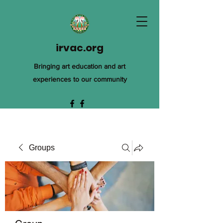
irvac.org
Bringing art education and art
experiences to our community
Groups