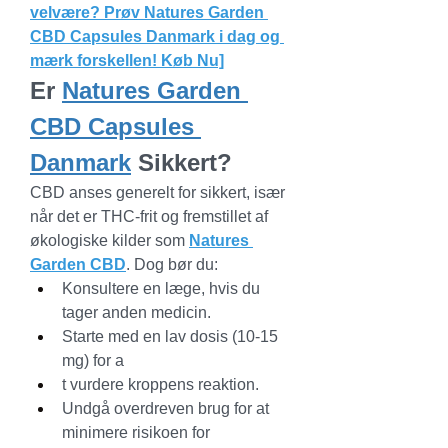
velvære? Prøv Natures Garden 
CBD Capsules Danmark i dag og 
mærk forskellen! Køb Nu]
Er 
Natures Garden 
CBD Capsules 
Danmark
 Sikkert?
CBD anses generelt for sikkert, især 
når det er THC-frit og fremstillet af 
økologiske kilder som 
Natures 
Garden CBD
. Dog bør du:
Konsultere en læge, hvis du 
tager anden medicin.
Starte med en lav dosis (10-15 
mg) for a
t vurdere kroppens reaktion.
Undgå overdreven brug for at 
minimere risikoen for 