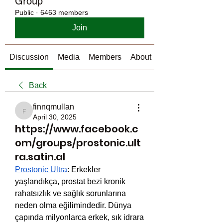
Group
Public
·
6463 members
Join
Discussion
Media
Members
About
Back
finnqmullan
finnqmullan
April 30, 2025
https://www.facebook.c
om/groups/prostonic.ult
ra.satin.al
Prostonic Ultra
: Erkekler 
yaşlandıkça, prostat bezi kronik 
rahatsızlık ve sağlık sorunlarına 
neden olma eğilimindedir. Dünya 
çapında milyonlarca erkek, sık idrara 