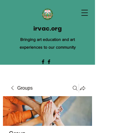
irvac.org
Bringing art education and art
experiences to our community
Groups