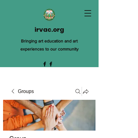
irvac.org
Bringing art education and art
experiences to our community
Groups