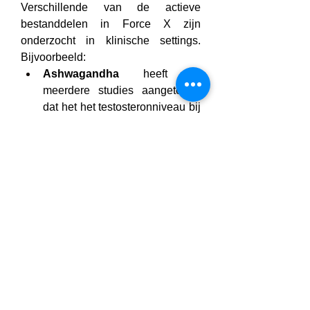
Verschillende van de actieve 
bestanddelen in Force X zijn 
onderzocht in klinische settings. 
Bijvoorbeeld:
Ashwagandha
 heeft in 
meerdere studies aangetoond 
dat het het testosteronniveau bij 
mannen verhoogt met 
gemiddeld 17% na 8 weken 
gebruik.
Ginkgo Biloba
 wordt in de 
fytotherapie al jaren ingezet als 
ondersteuning bij erectiele 
disfunctie.
Bacopa Monnieri
 is bewezen 
effectief bij het verbeteren van 
cognitieve prestaties, focus en 
stressmanagement.
Deze wetenschappelijke 