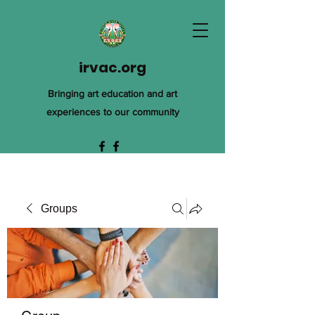
irvac.org
Bringing art education and art
experiences to our community
Groups