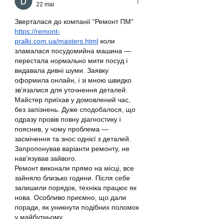
22 mai
Зверталася до компанії “Ремонт ПМ” 
https://remont-
pralki.com.ua/masters.html
 коли 
зламалася посудомийна машина — 
перестала нормально мити посуд і 
видавала дивні шуми. Заявку 
оформила онлайн, і зі мною швидко 
зв’язалися для уточнення деталей.
Майстер приїхав у домовлений час, 
без запізнень. Дуже сподобалося, що 
одразу провів повну діагностику і 
пояснив, у чому проблема — 
засмічення та знос однієї з деталей. 
Запропонував варіанти ремонту, не 
нав’язував зайвого.
Ремонт виконали прямо на місці, все 
зайняло близько години. Після себе 
залишили порядок, техніка працює як 
нова. Особливо приємно, що дали 
поради, як уникнути подібних поломок 
у майбутньому.