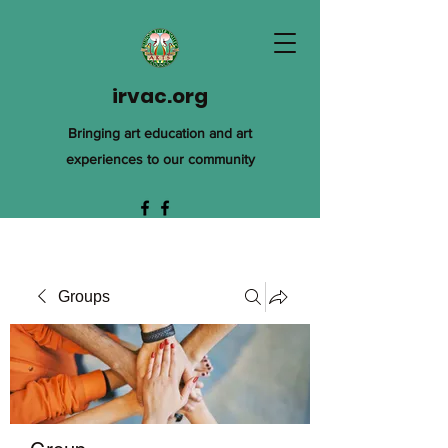
irvac.org
Bringing art education and art
experiences to our community
Groups