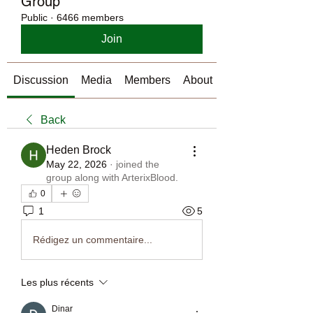
Group
Public
·
6466 members
Join
Discussion
Media
Members
About
Back
Heden Brock
May 22, 2026
·
joined the
group along with
ArterixBlood
.
0
1
5
Rédigez un commentaire...
Les plus récents
Dinar