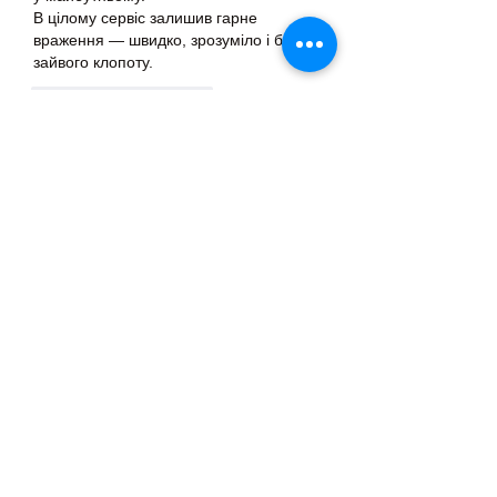
В цілому сервіс залишив гарне 
враження — швидко, зрозуміло і без 
зайвого клопоту.
J'aime
Répondre
About
Welcome to the group! You can
connect with other members, ge
...
Read more
Members
Тania D
Follow
ごま ごま
Follow
ringquiet
Follow
ringquiet
Green Fast diet Canada
Follow
Ca