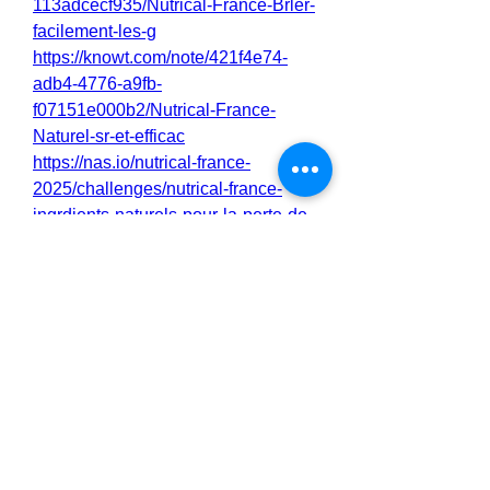
113adcecf935/Nutrical-France-Brler-
facilement-les-g
https://knowt.com/note/421f4e74-
adb4-4776-a9fb-
f07151e000b2/Nutrical-France-
Naturel-sr-et-efficac
https://nas.io/nutrical-france-
2025/challenges/nutrical-france-
ingrdients-naturels-pour-la-perte-de-
poids
https://nas.io/nutrical-france-
2025/challenges/nutrical-france-
complment-parfait-votre-mode-de-
vie-ctogne
0
0
1
Write a comment...