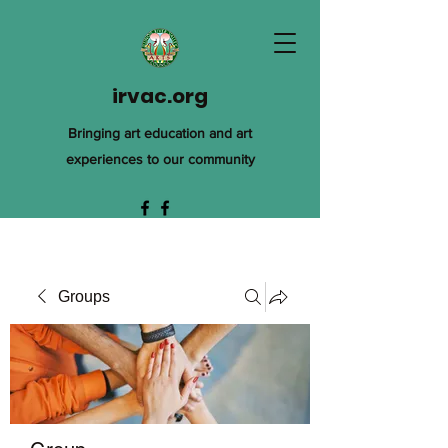
irvac.org
Bringing art education and art
experiences to our community
Groups