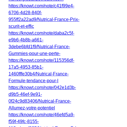
https://knowt.com/note/c41f99e4-
6706-4d28-840f-
955ff2a22ad9/Nutrical-France-Prix-
scurit-et-effic
https://knowt.com/note/daba2c5f-
e9b6-4b8b-a661-
3debe6bfd1f9/Nutrical-France-
Gummies-pour-une-perte-
https://knowt.com/note/115356df-
17a5-4953-85b1-
1460fffe30b4/Nutrical-France-
Formule-tendance-pour-l
https://knowt.com/note/042e1d3b-
d9b5-46ef-9e91-
0f24c9d83406/Nutrical-France-
Allumez-votre-potentiel
https://knowt.com/note/46efd5a9-
f59f-49fc-8155-