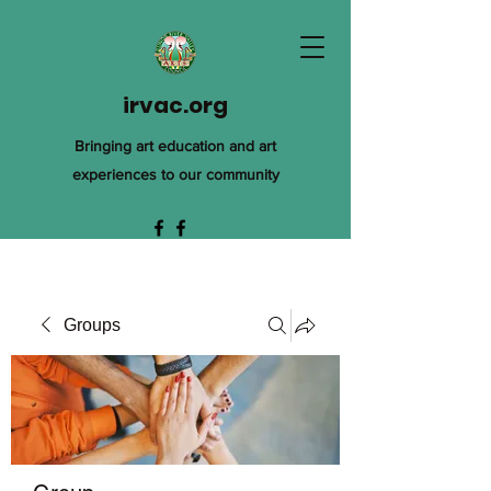
irvac.org
Bringing art education and art
experiences to our community
Groups