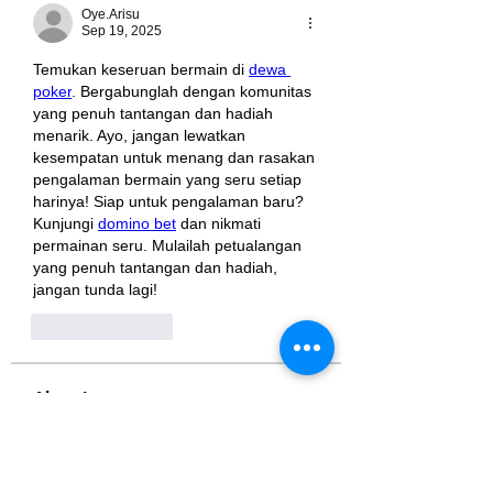
Oye.Arisu
Sep 19, 2025
Temukan keseruan bermain di 
dewa 
poker
. Bergabunglah dengan komunitas 
yang penuh tantangan dan hadiah 
menarik. Ayo, jangan lewatkan 
kesempatan untuk menang dan rasakan 
pengalaman bermain yang seru setiap 
harinya! Siap untuk pengalaman baru? 
Kunjungi 
domino bet
 dan nikmati 
permainan seru. Mulailah petualangan 
yang penuh tantangan dan hadiah, 
jangan tunda lagi!
Like
Reply
About
Welcome to the group! You can
connect with other members, ge
...
Read more