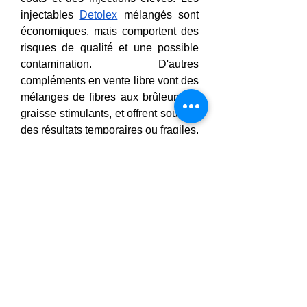
injectables 
Detolex
 mélangés sont 
économiques, mais comportent des 
risques de qualité et une possible 
contamination. D'autres 
compléments en vente libre vont des 
mélanges de fibres aux brûleurs de 
graisse stimulants, et offrent souvent 
des résultats temporaires ou fragiles. 
Les boosters d'incrétines d'origine 
végétale comme Lemme GLP-1 
Daily et 
Force X
 se situent à mi-
chemin entre un mode de vie sain et 
une nécessité médicale : doux, 
accessibles, mais à effet modéré.
Des innovations émergentes, 
comme le nouvel activateur 