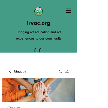
irvac.org
Bringing art education and art
experiences to our community
Groups