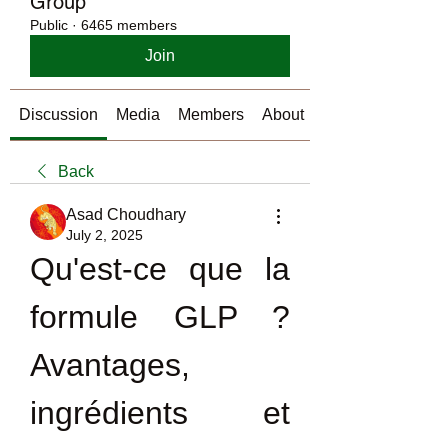
Group
Public
·
6465 members
Join
Discussion
Media
Members
About
Back
Asad Choudhary
July 2, 2025
Qu'est-ce que la 
formule GLP ? 
Avantages, 
ingrédients et 