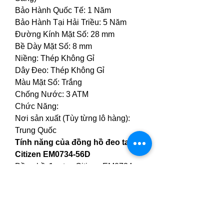
Bảo Hành Quốc Tế: 1 Năm
Bảo Hành Tại Hải Triều: 5 Năm
Đường Kính Mặt Số: 28 mm
Bề Dày Mặt Số: 8 mm
Niềng: Thép Không Gỉ
Dây Đeo: Thép Không Gỉ
Màu Mặt Số: Trắng
Chống Nước: 3 ATM
Chức Năng: 
Nơi sản xuất (Tùy từng lô hàng): 
Trung Quốc
Tính năng của đồng hồ đeo tay 
Citizen EM0734-56D
Đồng hồ đeo tay Citizen EM0734-
56D có khả năng chống nước 
3ATM, con số này thể hiện khả năng 
chống nước của sản phẩm. Tùy 
thuộc vào nhu cầu sử dụng mà bạn 