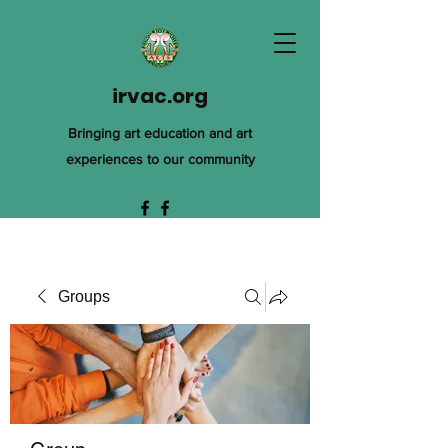
irvac.org
Bringing art education and art
experiences to our community
Groups