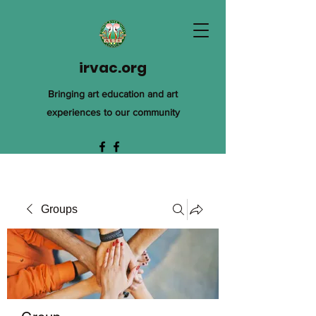
irvac.org
Bringing art education and art
experiences to our community
Groups