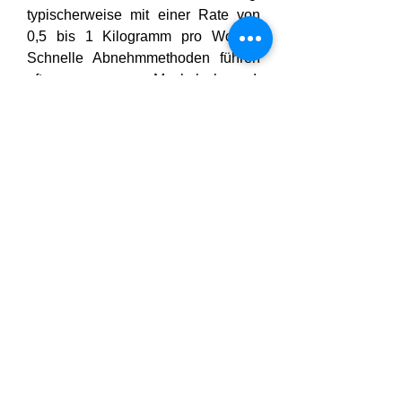
typischerweise mit einer Rate von 
0,5 bis 1 Kilogramm pro Woche. 
Schnelle Abnehmmethoden führen 
oft zu Muskelschwund, 
Nährstoffmangel oder einer erneuten 
Gewichtszunahme.
Nahrungsergänzungsmittel wie 
Nixol Kapseln können diesen 
schrittweisen Prozess unterstützen, 
grundlegende 
Lebensstiländerungen jedoch nicht 
ersetzen. 
Lean X
 Konsequente 
Ernährung, Bewegung und 
Lebensgewohnheiten sind für 
dauerhafte Ergebnisse unerlässlich.
Zusätzliche Tipps für 