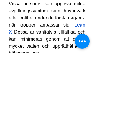
Vissa personer kan uppleva milda 
avgiftningssymtom som huvudvärk 
eller trötthet under de första dagarna 
när kroppen anpassar sig. 
Lean 
X
 Dessa är vanligtvis tillfälliga och 
kan minimeras genom att dricka 
mycket vatten och upprätthålla en 
hälsosam kost.
Lulutox och livsstil: 
En helhetssyn
För bästa resultat bör Lulutox ses 
som ett komplement till – inte en 
ersättning för – en hälsosam livsstil. 
Leaner
 Här är några tips för att 
förbättra din viktminskningsresa: