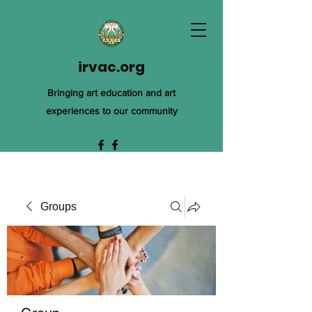
irvac.org
Bringing art education and art
experiences to our community
Groups