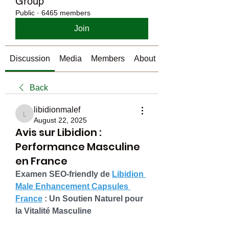
Group
Public
·
6465 members
Join
Discussion
Media
Members
About
Back
libidionmalef
libidionmalef
August 22, 2025
Avis sur Libidion :
Performance Masculine
en France
Examen SEO-friendly de 
Libidion 
Male Enhancement Capsules 
France
 : Un Soutien Naturel pour 
la Vitalité Masculine