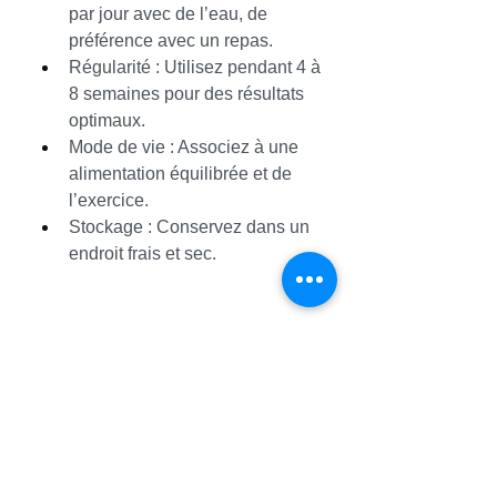
par jour avec de l’eau, de 
préférence avec un repas.
Régularité : Utilisez pendant 4 à 
8 semaines pour des résultats 
optimaux.
Mode de vie : Associez à une 
alimentation équilibrée et de 
l’exercice.
Stockage : Conservez dans un 
endroit frais et sec.
Comparaison avec les 
concurrents
Par rapport à des compléments 
comme Performer 8 ou Virectin, 
Libidion France se distingue par sa 
formule végane et sa technologie à 