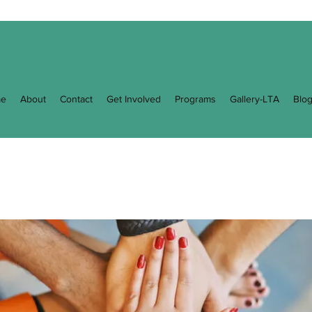
e
About
Contact
Get Involved
Programs
Gallery-LTA
Blo