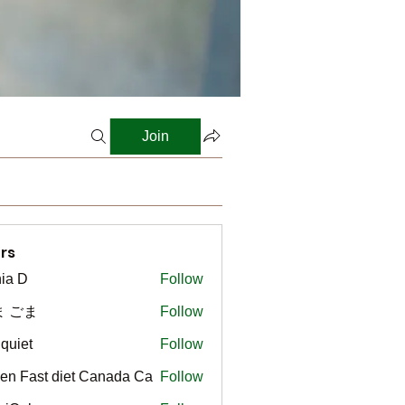
Join
rs
ia D
Follow
ま ごま
Follow
gquiet
Follow
t
en Fast diet Canada Ca
Follow