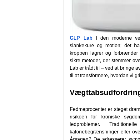
GLP Lab
I den moderne ve
slankekure og motion; det ha
kroppen lagrer og forbrænder f
sikre metoder, der stemmer ove
Lab er trådt til – ved at bringe
til at transformere, hvordan vi g
Vægttabsudfordring
Fedmeprocenter er steget dramat
risikoen for kroniske sygd
ledproblemer. Traditione
kaloriebegrænsninger eller ove
Årsagen? De adresserer sympt