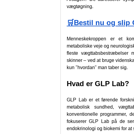
vægtøgning.
🛒Bestil nu og slip
Menneskekroppen er et komp
metaboliske veje og neurologiske
fleste vægttabsbestræbelser m
skinner – ved at bruge videnskab
kun "hvordan" man taber sig.
Hvad er GLP Lab?
GLP Lab er et førende forsknin
metabolisk sundhed, vægtta
konventionelle programmer, de
fokuserer GLP Lab på de sene
endokrinologi og biokemi for at 