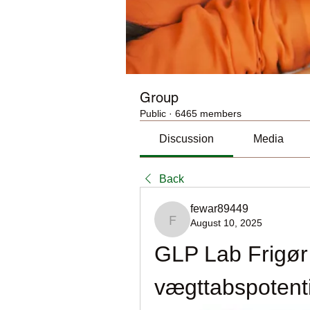
Group
Public
·
6465 members
Discussion
Media
Back
fewar89449
August 10, 2025
fewar89449
GLP Lab Frigør 
vægttabspotent