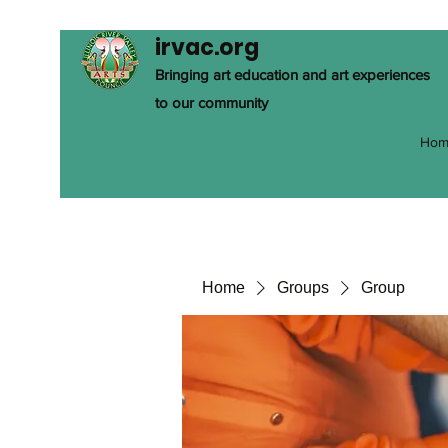
irvac.org
Bringing art education and art experiences
to our community
Hom
Home
Groups
Group