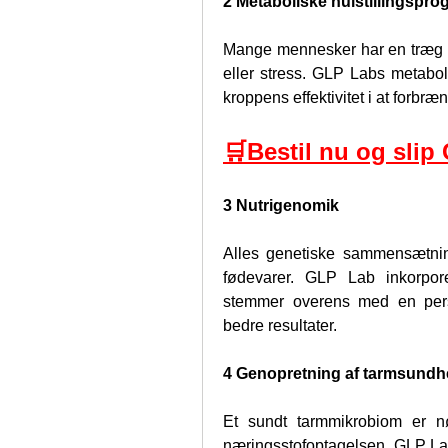
2 Metaboliske nulstillingspr
Mange mennesker har en træg m
eller stress. GLP Labs metabolis
kroppens effektivitet i at forbræn
🛒Bestil nu og slip
3 Nutrigenomik
Alles genetiske sammensætning
fødevarer. GLP Lab inkorpore
stemmer overens med en person
bedre resultater.
4 Genopretning af tarmsund
Et sundt tarmmikrobiom er nøg
næringsstofoptagelsen. GLP Lab b