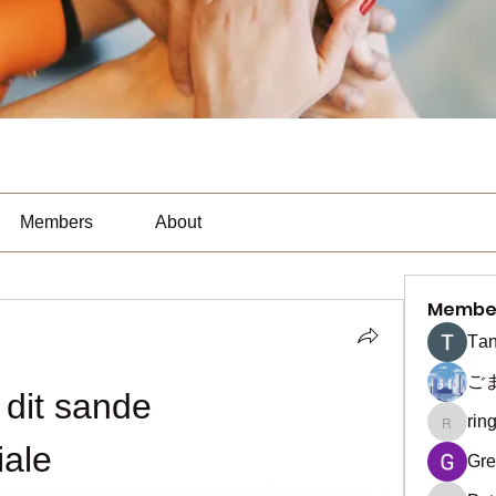
Members
About
Membe
Тan
ご
dit sande 
rin
ringquie
iale
Gre