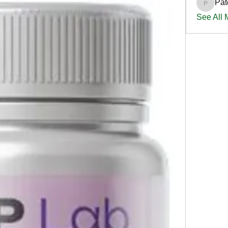
Pat
PatciOg
See All