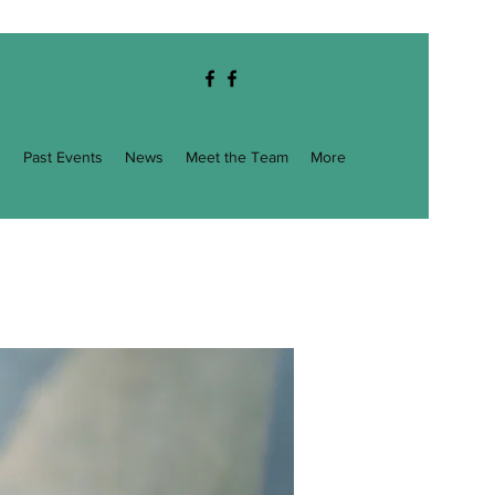
g
Past Events
News
Meet the Team
More