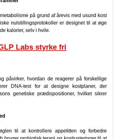
ogrammer
etabolisme på grund af årevis med usund kost 
ke nulstillingsprotokoller er designet til at øge 
de kalorier, selv i hvile.
 GLP Labs styrke fri
 påvirker, hvordan de reagerer på forskellige 
rer DNA-test for at designe kostplaner, der 
s genetiske prædispositioner, hvilket sikrer 
hed
len til at kontrollere appetitten og forbedre 
ruger probiotisk terapi og kostjusteringer til at 