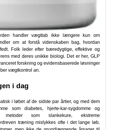
rden handler vægttab ikke længere kun om 
ndler om at forstå videnskaben bag, hvordan 
edt. Folk leder efter bæredygtige, effektive og 
rens med deres unikke biologi. Det er her, GLP 
 avanceret forskning og evidensbaserede løsninger 
riber vægtkontrol an.
en i dag
isk i løbet af de sidste par årtier, og med dem 
omme som diabetes, hjerte-kar-sygdomme og 
lle metoder som slankekure, ekstreme 
rdreven træning mislykkes ofte i det lange løb. 
omer, men ikke de grundlæggende årsager til 