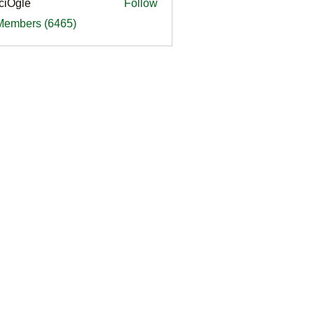
ciOgle
Follow
le
 Members (6465)