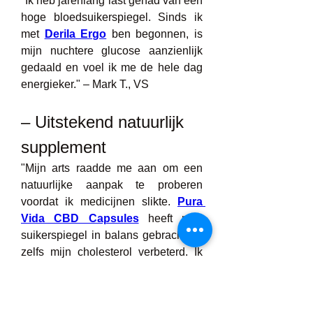
"Ik heb jarenlang last gehad van een 
hoge bloedsuikerspiegel. Sinds ik 
met 
Derila Ergo
ben begonnen, is 
mijn nuchtere glucose aanzienlijk 
gedaald en voel ik me de hele dag 
energieker." – Mark T., VS
– Uitstekend natuurlijk 
supplement
"Mijn arts raadde me aan om een 
natuurlijke aanpak te proberen 
voordat ik medicijnen slikte. 
Pura 
Vida CBD Capsules
 heeft mijn 
suikerspiegel in balans gebracht en 
zelfs mijn cholesterol verbeterd. Ik 
ben ontzettend blij." – Emma R., VK
– Gewichtsverliesbonus!