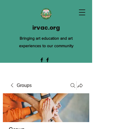
irvac.org
Bringing art education and art
experiences to our community
Groups