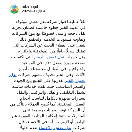
rokn nagd
2025年11月04日
تُعَدُّ عملية اختيار شركة نقل عفش موثوقة 
في مدينة الخبر خطوة حاسمة لضمان تجربة 
نقل ناجحة وآمنة، خصوصًا مع تنوع الشركات 
وتفاوت مستويات الخدمة. ولتحقيق ذلك، 
ينبغي على العملاء البحث عن الشركات التي 
تمتلك سجلًا حافلًا من الموثوقية والالتزام، 
مثل خدمات 
نقل عفش بالدمام
 التي اكتسبت 
سمعة مميزة بفضل دقتها في المواعيد 
واحترافيتها في التعامل مع مختلف أنواع 
الأثاث. وفي الخبر تحديدًا، تشتهر شركات 
نقل 
عفش بالخبر
 بقدرتها على الجمع بين الجودة 
والسعر المناسب، حيث تقدم خدمات شاملة 
تشمل التغليف، والفك، والتركيب، والنقل 
بسيارات مجهزة بالكامل لتناسب أحجام 
العفش المختلفة. كما يُنصح العملاء بالتأكد من 
أن الشركة توفر ضمانات رسمية على 
المنقولات، وتتيح إمكانية المتابعة الفورية عبر 
الهاتف أو الإنترنت. أما في الأحساء، فإن 
شركات 
نقل عفش بالاحساء
 تقدم حلولًا 