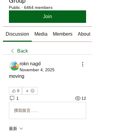
Group
Public
·
6464 members
Join
Discussion
Media
Members
About
Back
rokn nagd
November 4, 2025
moving
0
1
12
撰寫留言......
最新