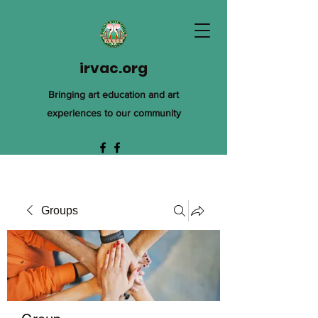
irvac.org
Bringing art education and art
experiences to our community
Groups