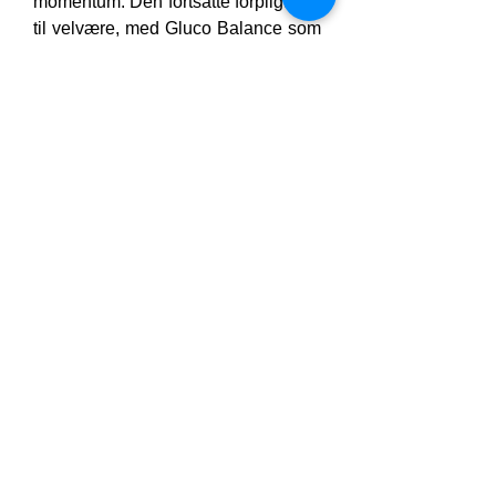
momentum. Den fortsatte forpligtelse 
til velvære, med Gluco Balance som 
din daglige påmindelse om, at 
balance er en tilstand, der er værd at 
stræbe efter.
Gennem dette stille partnerskab 
bliver du både deltager og forvalter i 
din sundhedsrejse. Gluco Balance 
understøtter dette uden fanfare, men 
med urokkelig tilstedeværelse. 
Vital 
CBD
 Det er denne tilstedeværelse, 
der betyder noget - det stille anker 
midt i livets udsving.
Konklusion: En blid 
udvikling