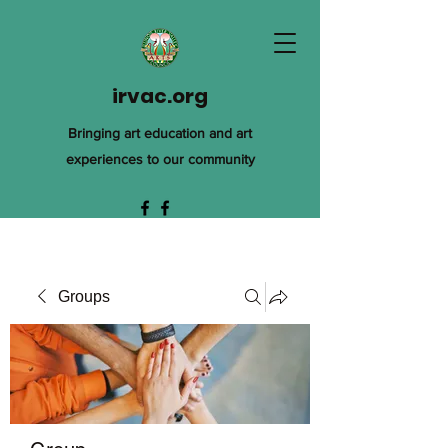
irvac.org
Bringing art education and art
experiences to our community
Groups