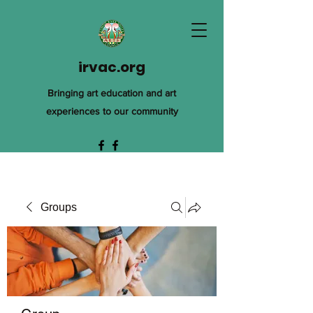
irvac.org
Bringing art education and art
experiences to our community
Groups