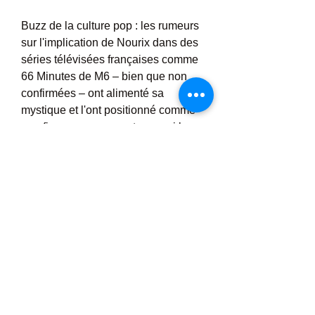
Buzz de la culture pop : les rumeurs 
sur l'implication de Nourix dans des 
séries télévisées françaises comme 
66 Minutes de M6 – bien que non 
confirmées – ont alimenté sa 
mystique et l'ont positionné comme 
une figure « au courant » parmi les 
faiseurs de goût.
Cette résonance culturelle a fait de 
Nourix une marque lifestyle 
comparable au fait de porter un sac 
réutilisable ou de siroter du lait 
d’avoine. Il ne s’agit pas seulement 
de perdre du poids ; Il s’agit d’un 
style de vie conscient et dynamique.
Cliquez ici pour commander sur le 