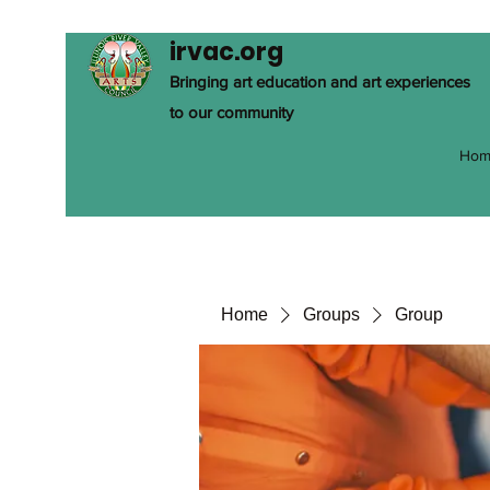
irvac.org
Bringing art education and art experiences
to our community
Hom
Home
Groups
Group