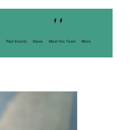
g
Past Events
News
Meet the Team
More