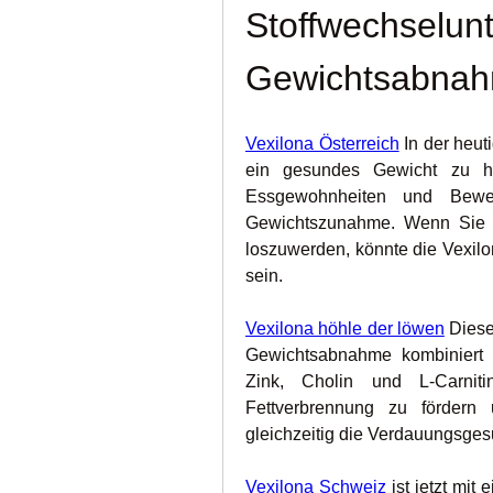
Stoffwechselunte
Gewichtsabna
Vexilona Österreich
 In der heut
ein gesundes Gewicht zu hal
Essgewohnheiten und Beweg
Gewichtszunahme. Wenn Sie S
loszuwerden, könnte die Vexilo
sein.
Vexilona höhle der löwen
 Diese
Gewichtsabnahme kombiniert na
Zink, Cholin und L-Carniti
Fettverbrennung zu fördern
gleichzeitig die Verdauungsges
Vexilona Schweiz
 ist jetzt mi