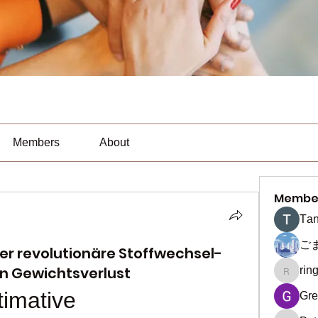
Members
About
Membe
Тan
ご
Der revolutionäre Stoffwechsel-
en Gewichtsverlust
rin
ringquie
timative 
Gre