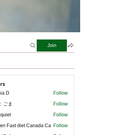
Join
rs
ia D
Follow
ま ごま
Follow
gquiet
Follow
t
en Fast diet Canada Ca
Follow