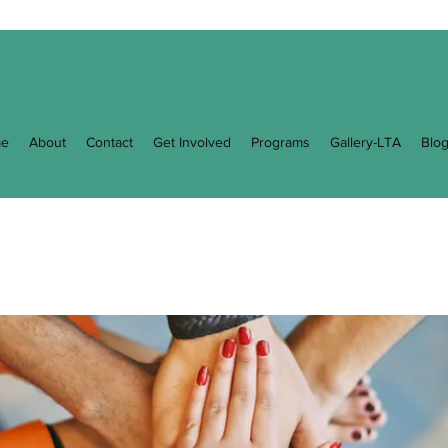
e
About
Contact
Get Involved
Programs
Gallery-LTA
Blo