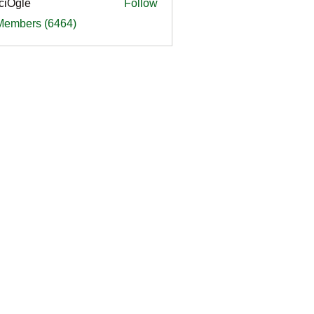
ciOgle
Follow
le
 Members (6464)