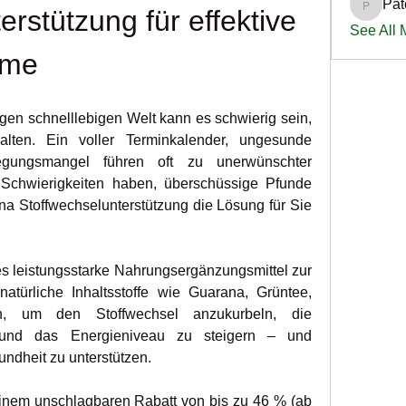
Pat
PatciOg
rstützung für effektive 
See All
hme
igen schnelllebigen Welt kann es schwierig sein, 
ten. Ein voller Terminkalender, ungesunde 
ungsmangel führen oft zu unerwünschter 
chwierigkeiten haben, überschüssige Pfunde 
na Stoffwechselunterstützung die Lösung für Sie 
s leistungsstarke Nahrungsergänzungsmittel zur 
türliche Inhaltsstoffe wie Guarana, Grüntee, 
n, um den Stoffwechsel anzukurbeln, die 
 und das Energieniveau zu steigern – und 
undheit zu unterstützen.
t einem unschlagbaren Rabatt von bis zu 46 % (ab 