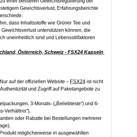
t zu einer besseren Gewichtsregulierung bei
stetigem Gewichtsverlust, Erfahrungsberichte 
terschiede.
in, dass Inhaltsstoffe wie Grüner Tee und 
Gewichtsverlust unterstützen können, die 
h uneinheitlich sind und Lebensstilfaktoren 
chland, Österreich, Schweiz - FSX24 Kapseln 
Nur auf der offiziellen Website – 
FSX24
 ist nicht 
 Authentizität und Zugriff auf Paketangebote zu 
lpackungen, 3-Monats- („Beliebteste“) und 6-
s-Verhältnis“).
antien oder Rabatte bei Bestellungen mehrerer 
age).
 Produkt möglicherweise in ausgewählten 