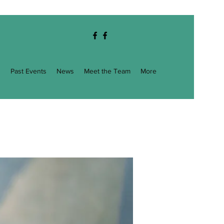
g
Past Events
News
Meet the Team
More