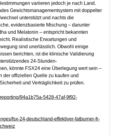
Bestimmungen variieren jedoch je nach Land.
endes Gewichtsmanagementsystem mit doppelter 
wechsel unterstützt und nachts die 
liche, evidenzbasierte Mischung – darunter 
ha und Melatonin – entspricht bekannten 
icht. Realistische Erwartungen und 
egung sind unerlässlich. Obwohl einige 
sen berichten, ist die klinische Validierung 
nterstützendes 24-Stunden-
en, könnte FSX24 eine Überlegung wert sein – 
 der offiziellen Quelle zu kaufen und 
Sicherheit und Verträglichkeit zu prüfen.
m/reporting/94a1b75a-5428-47af-9f92-
enges/fsx-24-deutschland-effektiver-fatburner-fr-
schweiz