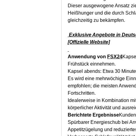
Dieser ausgewogene Ansatz ziel
Heißhunger und die durch Schla
gleichzeitig zu bekämpfen.
 Exklusive Angebote in Deuts
[Offizielle Website]
Anwendung von 
FSX24
Kapsel
Frühstück einnehmen.
Kapsel abends: Etwa 30 Minut
Es wird eine mehrwöchige Ein
empfohlen; die meisten Anwender
Fortschritten.
Idealerweise in Kombination m
körperlicher Aktivität und ausre
Berichtete Ergebnisse
Kunden-
Spürbarer Energieschub bei A
Appetitzügelung und reduziert