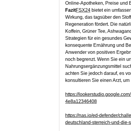
Online-Apotheken, Preise und 
Fazit
FSX24
 bietet ein umfass
Wirkung, das tagsüber den Stoff
Regeneration fördert. Die natür
Koffein, Grüner Tee, Ashwagand
Strategien für ein gesundes Gew
konsequente Ernährung und Bew
Anwender von positiven Ergebnis
noch begrenzt. Wenn Sie ein u
Nahrungsergänzungsmittel such
achten Sie jedoch darauf, es von
konsultieren Sie einen Arzt, um 
https://lookerstudio.google.co
4e8a12346408
https://nas.io/ed-defender/chall
deutschland-sterreich-und-die-