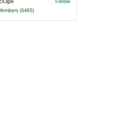
ciOgle
Follow
le
 Members (6465)