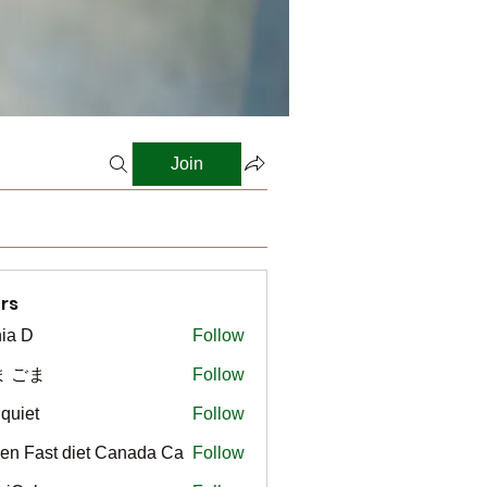
Join
rs
ia D
Follow
ま ごま
Follow
gquiet
Follow
t
en Fast diet Canada Ca
Follow