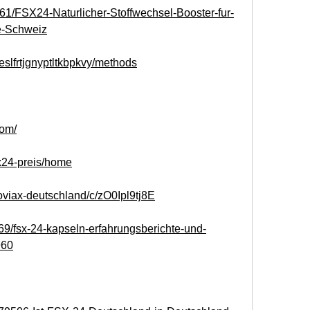
361/FSX24-Naturlicher-Stoffwechsel-Booster-fur-
e-Schweiz
/eslfrtjgnyptltkbpkvy/methods
com/
sx24-preis/home
oviax-deutschland/c/zO0Ipl9tj8E
9/fsx-24-kapseln-erfahrungsberichte-und-
960