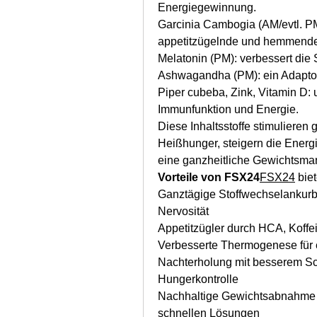
Energiegewinnung.
Garcinia Cambogia (AM/evtl. PM)
appetitzügelnde und hemmende 
Melatonin (PM): verbessert die 
Ashwagandha (PM): ein Adaptoge
Piper cubeba, Zink, Vitamin D: 
Immunfunktion und Energie.
Diese Inhaltsstoffe stimulieren
Heißhunger, steigern die Energi
eine ganzheitliche Gewichtsm
Vorteile von FSX24
FSX24
 bie
Ganztägige Stoffwechselankurb
Nervosität
Appetitzügler durch HCA, Koff
Verbesserte Thermogenese für e
Nachterholung mit besserem Sch
Hungerkontrolle
Nachhaltige Gewichtsabnahme 
schnellen Lösungen