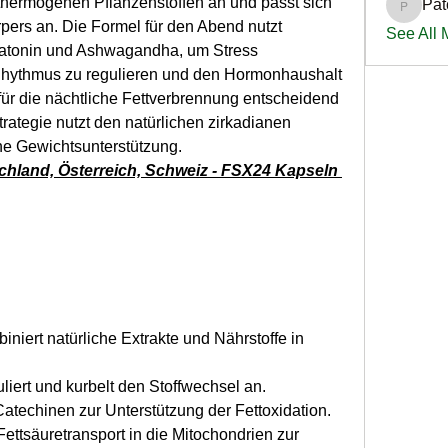
thermogenen Pflanzenstoffen an und passt sich 
Pat
PatciOg
ers an. Die Formel für den Abend nutzt 
See All
latonin und Ashwagandha, um Stress 
hythmus zu regulieren und den Hormonhaushalt 
 für die nächtliche Fettverbrennung entscheidend 
ategie nutzt den natürlichen zirkadianen 
che Gewichtsunterstützung.
chland, Österreich, Schweiz - FSX24 Kapseln 
iniert natürliche Extrakte und Nährstoffe in 
liert und kurbelt den Stoffwechsel an.
Catechinen zur Unterstützung der Fettoxidation.
Fettsäuretransport in die Mitochondrien zur 