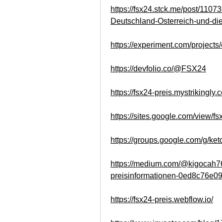
https://fsx24.stck.me/post/1107
Deutschland-Osterreich-und-di
https://experiment.com/projects
https://devfolio.co/@FSX24
https://fsx24-preis.mystrikingly.
https://sites.google.com/view/f
https://groups.google.com/g/ket
https://medium.com/@kigocah76
preisinformationen-0ed8c76e0
https://fsx24-preis.webflow.io/