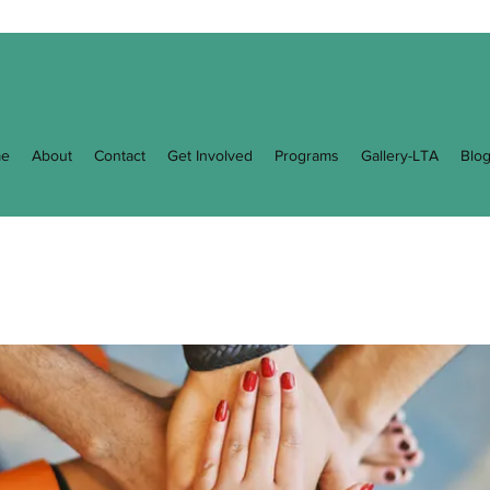
e
About
Contact
Get Involved
Programs
Gallery-LTA
Blo