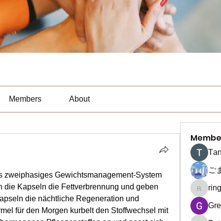
Members
About
Membe
Тan
ご
 als zweiphasiges Gewichtsmanagement-System 
en die Kapseln die Fettverbrennung und geben 
rin
ringquie
pseln die nächtliche Regeneration und 
Gre
rmel für den Morgen kurbelt den Stoffwechsel mit 