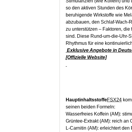
Stimulanzien (wie Koffein) und 
so den aktiven Stunden des Körp
beruhigende Wirkstoffe wie Me
abzubauen, den Schlaf-Wach-R
zu unterstützen – Faktoren, die
sind. Diese Rund-um-die-Uhr-Str
Rhythmus für eine kontinuierli
 Exklusive Angebote in Deuts
[Offizielle Website]
Hauptinhaltsstoffe
FSX24
 komb
seinen beiden Formeln:
Wasserfreies Koffein (AM): stimu
Grüntee-Extrakt (AM): reich an 
L-Carnitin (AM): erleichtert den 