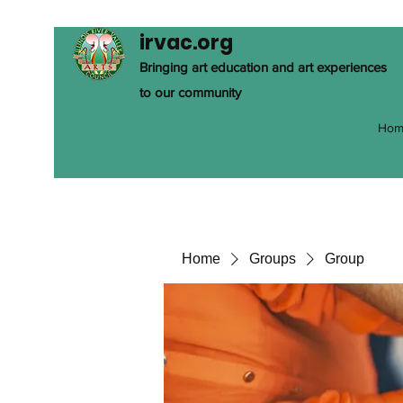
irvac.org
Bringing art education and art experiences
to our community
Hom
Home
Groups
Group