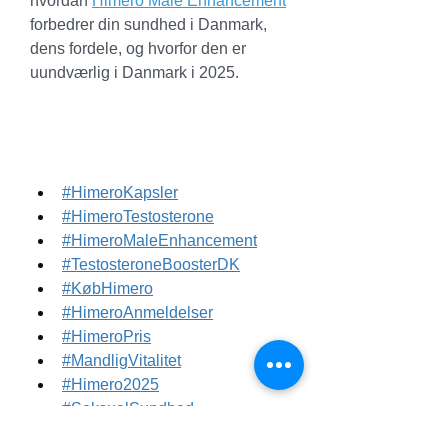
hvordan 
Himero Male Enhancement
forbedrer din sundhed i Danmark, 
dens fordele, og hvorfor den er 
uundværlig i Danmark i 2025.
#HimeroKapsler
#HimeroTestosterone
#HimeroMaleEnhancement
#TestosteroneBoosterDK
#KøbHimero
#HimeroAnmeldelser
#HimeroPris
#MandligVitalitet
#Himero2025
#SeksuelSundhed
#EnergiBoost