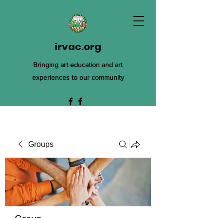
irvac.org
Bringing art education and art
experiences to our community
Groups