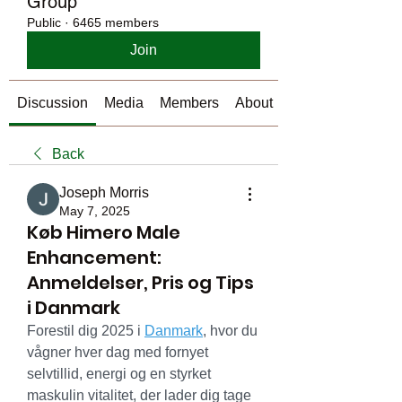
Group
Public
·
6465 members
Join
Discussion
Media
Members
About
Back
Joseph Morris
May 7, 2025
Køb Himero Male
Enhancement:
Anmeldelser, Pris og Tips
i Danmark
Forestil dig 2025 i 
Danmark
, hvor du 
vågner hver dag med fornyet 
selvtillid, energi og en styrket 
maskulin vitalitet, der lader dig tage 